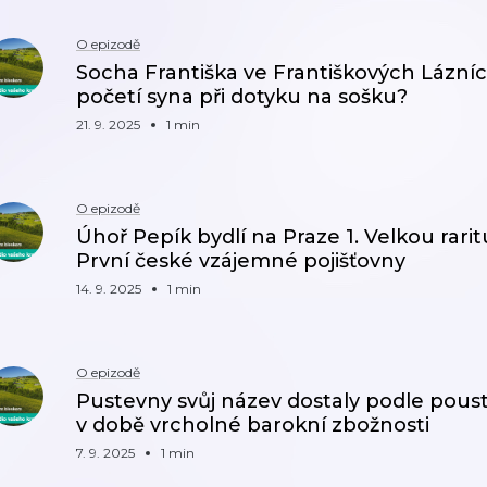
O epizodě
Socha Františka ve Františkových Lázníc
početí syna při dotyku na sošku?
21. 9. 2025
1 min
O epizodě
Úhoř Pepík bydlí na Praze 1. Velkou rar
První české vzájemné pojišťovny
14. 9. 2025
1 min
O epizodě
Pustevny svůj název dostaly podle poust
v době vrcholné barokní zbožnosti
7. 9. 2025
1 min