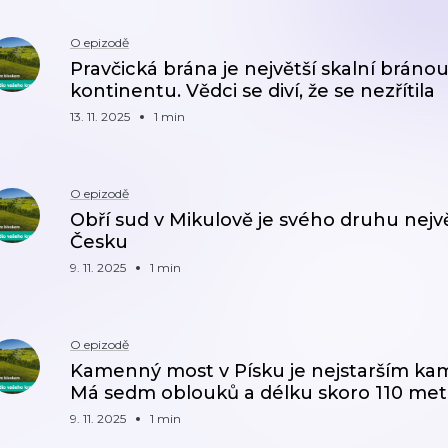
O epizodě
Pravčická brána je největší skalní brán
kontinentu. Vědci se diví, že se nezřítila
13. 11. 2025
1 min
O epizodě
Obří sud v Mikulově je svého druhu nej
Česku
9. 11. 2025
1 min
O epizodě
Kamenný most v Písku je nejstarším k
Má sedm oblouků a délku skoro 110 met
9. 11. 2025
1 min