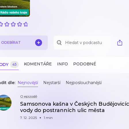
ODEBÍRAT
KOMENTÁŘE
INFO
PODOBNÉ
ZODY
45
dit dle:
Nejnovější
Nejstarší
Nejposlouchanější
O epizodě
Samsonova kašna v Českých Budějovicích
vody do postranních ulic města
7. 12. 2025
1 min