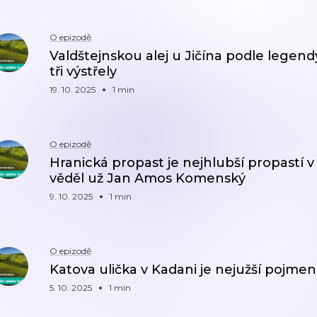
O epizodě
Valdštejnskou alej u Jičína podle legen
tři výstřely
19. 10. 2025
1 min
O epizodě
Hranická propast je nejhlubší propastí v 
věděl už Jan Amos Komenský
9. 10. 2025
1 min
O epizodě
Katova ulička v Kadani je nejužší pojme
5. 10. 2025
1 min