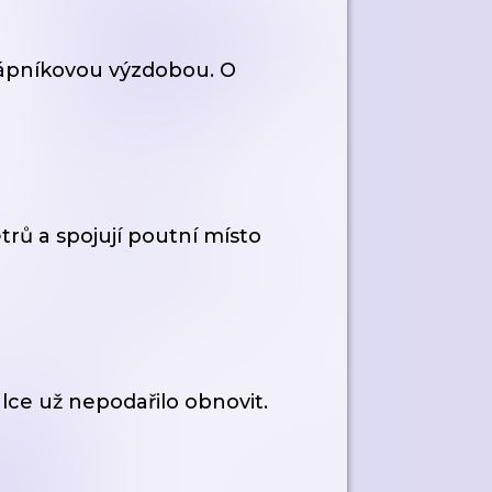
rápníkovou výzdobou. O
rů a spojují poutní místo
álce už nepodařilo obnovit.