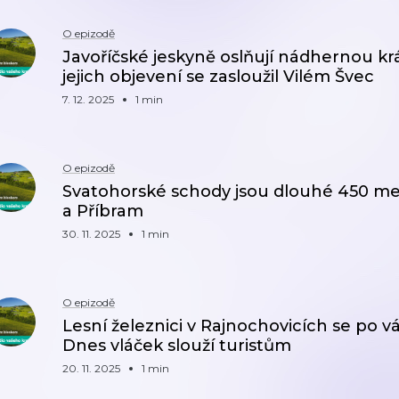
O epizodě
Javoříčské jeskyně oslňují nádhernou k
jejich objevení se zasloužil Vilém Švec
7. 12. 2025
1 min
O epizodě
Svatohorské schody jsou dlouhé 450 met
a Příbram
30. 11. 2025
1 min
O epizodě
Lesní železnici v Rajnochovicích se po v
Dnes vláček slouží turistům
20. 11. 2025
1 min