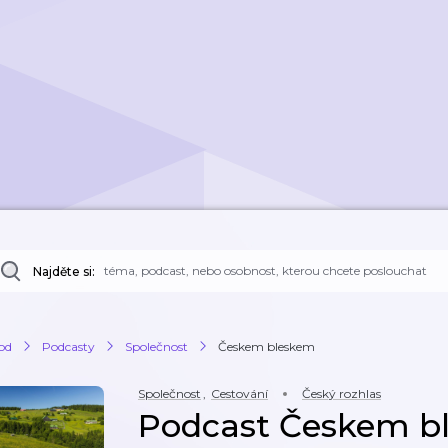
Najděte si:
od
Podcasty
Společnost
Českem bleskem
Společnost
,
Cestování
Český rozhlas
Podcast Českem b