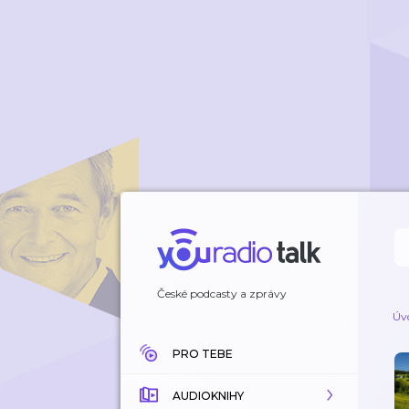
České podcasty a zprávy
Úv
PRO TEBE
AUDIOKNIHY