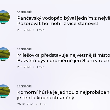
O epizodě
Pančavský vodopád býval jedním z největš
Pozorovat ho mohli z více stanovišť
2. 11. 2025
1 min
O epizodě
Milešovka představuje největrnější místo
Bezvětří bývá průměrně jen 8 dní v roce
2. 11. 2025
1 min
O epizodě
Komorní hůrka je jednou z nejprobádaně
je tento kopec chráněný
26. 10. 2025
1 min