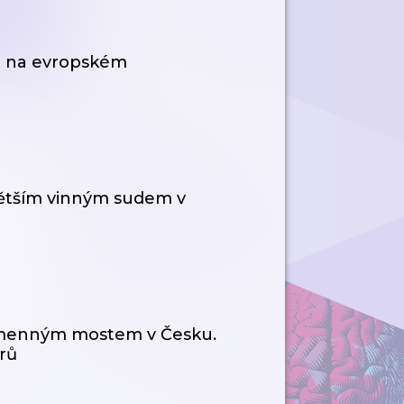
ou na evropském
větším vinným sudem v
amenným mostem v Česku.
rů