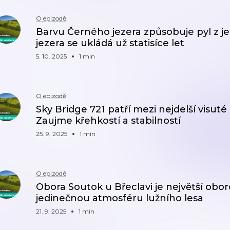
O epizodě
Barvu Černého jezera způsobuje pyl z j
jezera se ukládá už statisíce let
5. 10. 2025
1 min
O epizodě
Sky Bridge 721 patří mezi nejdelší visuté
Zaujme křehkostí a stabilností
25. 9. 2025
1 min
O epizodě
Obora Soutok u Břeclavi je největší obor
jedinečnou atmosféru lužního lesa
21. 9. 2025
1 min