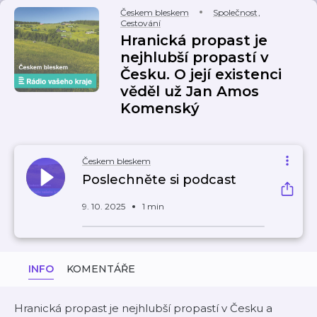
Českem bleskem
Společnost
,
Cestování
Hranická propast je
nejhlubší propastí v
Česku. O její existenci
věděl už Jan Amos
Komenský
Českem bleskem
Poslechněte si podcast
9. 10. 2025
1 min
INFO
KOMENTÁŘE
Hranická propast je nejhlubší propastí v Česku a