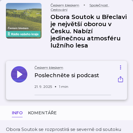
Českem bleskem
Společnost
,
Cestování
Obora Soutok u Břeclavi
je největší oborou v
Česku. Nabízí
jedinečnou atmosféru
lužního lesa
Českem bleskem
Poslechněte si podcast
21. 9. 2025
1 min
INFO
KOMENTÁŘE
Obora Soutok se rozprostírá se severně od soutoku