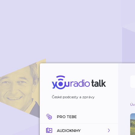
České podcasty a zprávy
Úv
PRO TEBE
AUDIOKNIHY