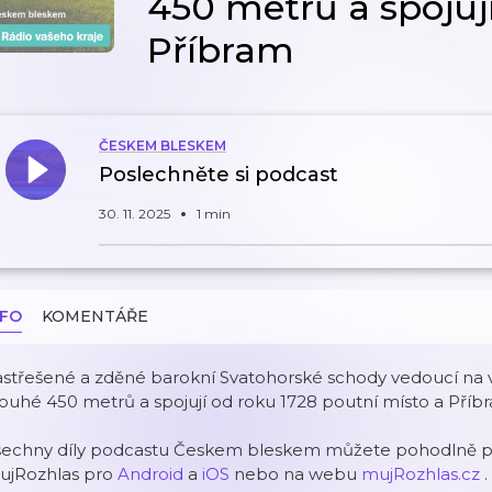
450 metrů a spojuj
Příbram
ČESKEM BLESKEM
Poslechněte si podcast
30. 11. 2025
1 min
NFO
KOMENTÁŘE
střešené a zděné barokní Svatohorské schody vedoucí na v
ouhé 450 metrů a spojují od roku 1728 poutní místo a Příb
šechny díly podcastu Českem bleskem můžete pohodlně pos
ujRozhlas pro
Android
a
iOS
nebo na webu
mujRozhlas.cz
.