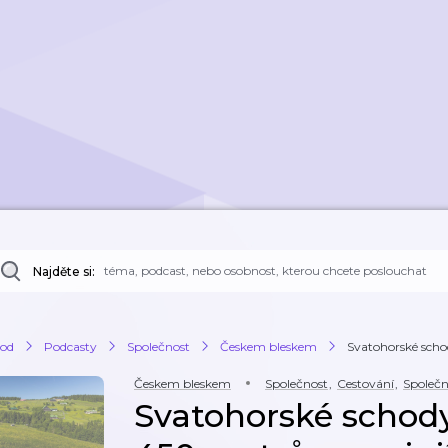
Najděte si:
od
Podcasty
Společnost
Českem bleskem
Svatohorské schod
Českem bleskem
Společnost
,
Cestování
,
Společn
Svatohorské schody