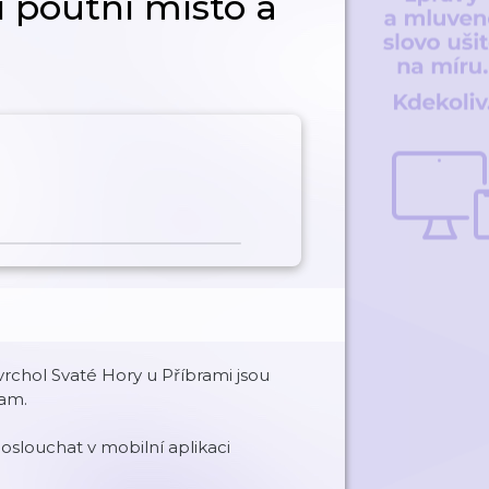
í poutní místo a
rchol Svaté Hory u Příbrami jsou
ram.
louchat v mobilní aplikaci