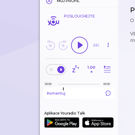
MŮJ PROFIL
P
POSLOUCHEJTE
O 
V
m
1.00
×
00:00
00:00
Komentuj
Aplikace Youradio Talk