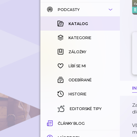
PODCASTY
KATALOG
KOUPENÉ
KATALOG
KATEGORIE
KATEGORIE
ZÁLOŽKY
ZÁLOŽKY
HISTORIE
LÍBÍ SE MI
ODEBÍRANÉ
I
HISTORIE
Za
EDITORSKÉ TIPY
dl
ČLÁNKY BLOG
V
m