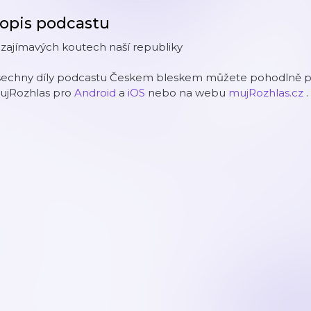
opis podcastu
zajímavých koutech naší republiky
šechny díly podcastu Českem bleskem můžete pohodlně pos
ujRozhlas pro
Android
a
iOS
nebo na webu
mujRozhlas.cz
.