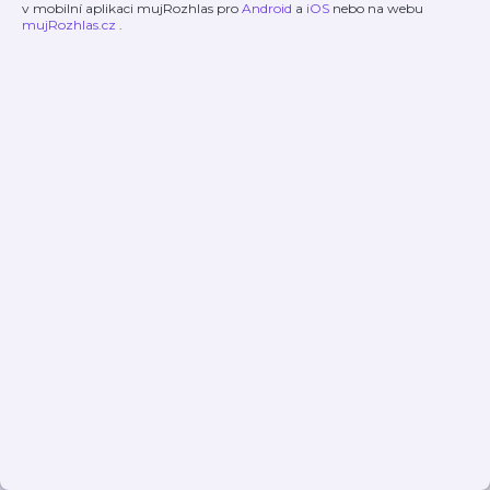
v mobilní aplikaci mujRozhlas pro
Android
a
iOS
nebo na webu
mujRozhlas.cz
.