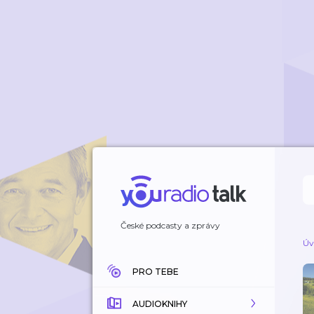
České podcasty a zprávy
Úv
PRO TEBE
AUDIOKNIHY