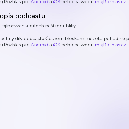
ujRozhlas pro
Android
a
iOS
nebo na webu
mujRozhlas.cz
.
opis podcastu
zajímavých koutech naší republiky
šechny díly podcastu Českem bleskem můžete pohodlně pos
ujRozhlas pro
Android
a
iOS
nebo na webu
mujRozhlas.cz
.