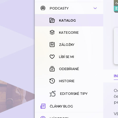
PODCASTY
KATALOG
KOUPENÉ
KATALOG
KATEGORIE
KATEGORIE
ZÁLOŽKY
ZÁLOŽKY
HISTORIE
LÍBÍ SE MI
ODEBÍRANÉ
I
HISTORIE
Od
EDITORSKÉ TIPY
če
pe
ČLÁNKY BLOG
V