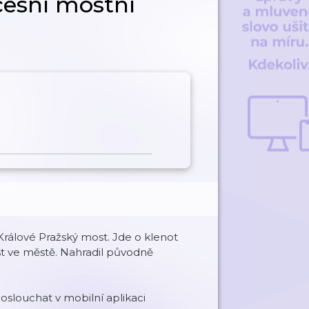
cesní mostní
rálové Pražský most. Jde o klenot
ost ve městě. Nahradil původně
louchat v mobilní aplikaci