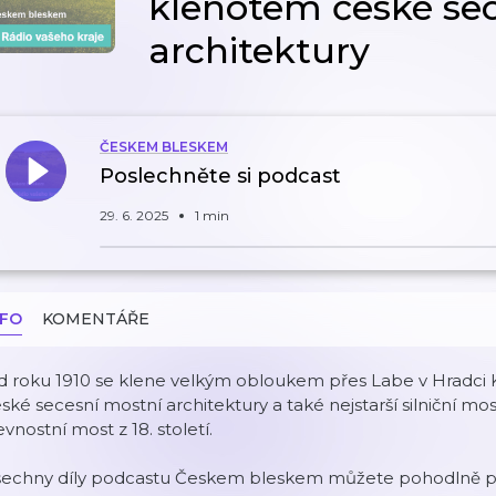
klenotem české se
architektury
ČESKEM BLESKEM
Poslechněte si podcast
29. 6. 2025
1 min
NFO
KOMENTÁŘE
 roku 1910 se klene velkým obloukem přes Labe v Hradci K
ské secesní mostní architektury a také nejstarší silniční m
vnostní most z 18. století.
šechny díly podcastu Českem bleskem můžete pohodlně pos