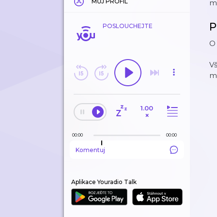
MŮJ PROFIL
m
P
POSLOUCHEJTE
O 
V
m
1.00
×
00:00
00:00
Komentuj
Aplikace Youradio Talk