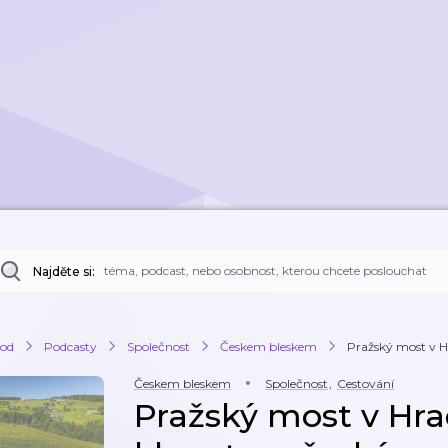
Najděte si:
od
Podcasty
Společnost
Českem bleskem
Pražský most v Hr
Českem bleskem
Společnost
,
Cestování
Pražský most v Hrad