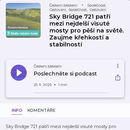
Českem bleskem
Společnost
,
Cestování
,
Společnost
,
Cestování
Sky Bridge 721 patří
mezi nejdelší visuté
mosty pro pěší na světě.
Zaujme křehkostí a
stabilností
Českem bleskem
Poslechněte si podcast
25. 9. 2025
1 min
INFO
KOMENTÁŘE
Sky Bridge 721 patří mezi nejdelší visuté mosty pro