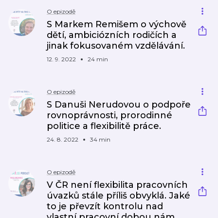
O epizodě
S Markem Remišem o výchově
dětí, ambiciózních rodičích a
jinak fokusovaném vzdělávání.
12. 9. 2022
24 min
O epizodě
S Danuši Nerudovou o podpoře
rovnoprávnosti, prorodinné
politice a flexibilitě práce.
24. 8. 2022
34 min
O epizodě
V ČR není flexibilita pracovních
úvazků stále příliš obvyklá. Jaké
to je převzít kontrolu nad
vlastní pracovní dobou nám