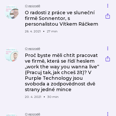
O epizodě
O radosti z práce ve sluneční
firmě Sonnentor, s
personalistou Vítkem Ráčkem
26. 4. 2021
27 min
O epizodě
Proč byste měli chtít pracovat
ve firmě, která se řídí heslem
„work the way you wanna live“
(Pracuj tak, jak chceš žít)? V
Purple Technology jsou
svoboda a zodpovědnost dvě
strany jedné mince
20. 4. 2021
30 min
O epizodě