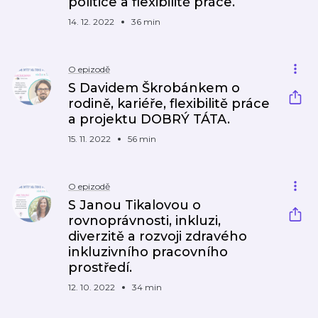
politice a flexibilitě práce.
14. 12. 2022
36 min
O epizodě
S Davidem Škrobánkem o
rodině, kariéře, flexibilitě práce
a projektu DOBRÝ TÁTA.
15. 11. 2022
56 min
O epizodě
S Janou Tikalovou o
rovnoprávnosti, inkluzi,
diverzitě a rozvoji zdravého
inkluzivního pracovního
prostředí.
12. 10. 2022
34 min