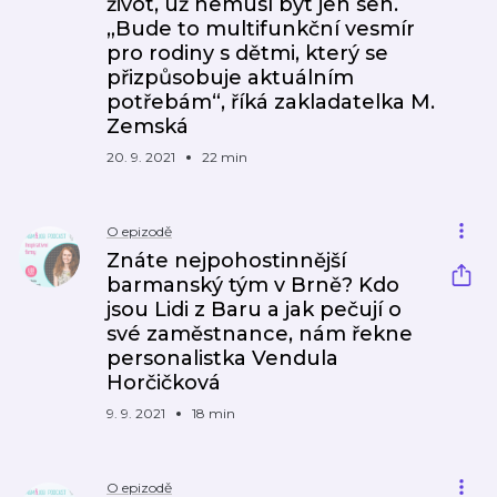
život, už nemusí být jen sen.
„Bude to multifunkční vesmír
pro rodiny s dětmi, který se
přizpůsobuje aktuálním
potřebám“, říká zakladatelka M.
Zemská
20. 9. 2021
22 min
O epizodě
Znáte nejpohostinnější
barmanský tým v Brně? Kdo
jsou Lidi z Baru a jak pečují o
své zaměstnance, nám řekne
personalistka Vendula
Horčičková
9. 9. 2021
18 min
O epizodě