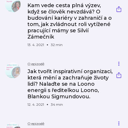
Kam vede cesta plná výzev,
když se člověk nevzdává? O
budování kariéry v zahraničí a o
tom, jak zvládnout roli vytížené
pracující mámy se Silvií
Zámečník
13. 4. 2021
32 min
O epizodě
Jak tvořit inspirativní organizaci,
která mění a zachraňuje životy
lidí? Nalaďte se na Loono
energii s ředitelkou Loono,
Blankou Sigmundovou.
12. 4. 2021
34 min
O epizodě