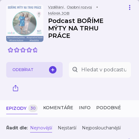
Vzdělání
,
Osobní rozvoj
MÁMA JOB
Podcast BOŘÍME
MÝTY NA TRHU
PRÁCE
ODEBÍRAT
KOMENTÁŘE
INFO
PODOBNÉ
EPIZODY
30
Řadit dle:
Nejnovější
Nejstarší
Nejposlouchanější