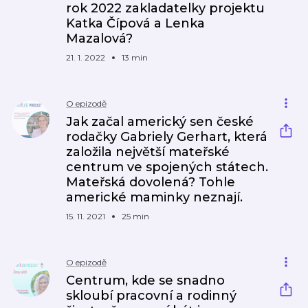
rok 2022 zakladatelky projektu
Katka Čípová a Lenka
Mazalová?
21. 1. 2022
13 min
O epizodě
Jak začal americký sen české
rodačky Gabriely Gerhart, která
založila největší mateřské
centrum ve spojených státech.
Mateřská dovolená? Tohle
americké maminky neznají.
15. 11. 2021
25 min
O epizodě
Centrum, kde se snadno
skloubí pracovní a rodinný