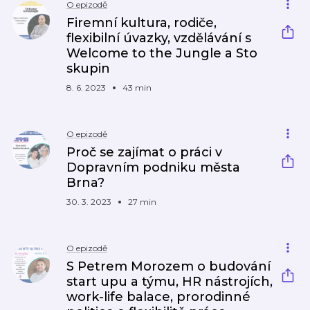
O epizodě
Firemní kultura, rodiče,
flexibilní úvazky, vzdělávání s
Welcome to the Jungle a Sto
skupin
8. 6. 2023
43 min
O epizodě
Proč se zajímat o práci v
Dopravním podniku města
Brna?
30. 3. 2023
27 min
O epizodě
S Petrem Morozem o budování
start upu a týmu, HR nástrojích,
work-life balace, prorodinné