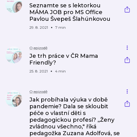
Seznamte se s lektorkou
MÁMA JOB pro MS Office
Pavlou Švepeš Šlahúnkovou
29. 8. 2021
7 min
O epizodě
Je trh práce v ČR Mama
Friendly?
25. 8. 2021
4 min
O epizodě
Jak probíhala výuka v době
pandemie? Dala se skloubit
péče o vlastní děti s
pedagogickou profesí? „Ženy
zvládnou všechno," říká
pedagožka Zuzana Adolfová, se