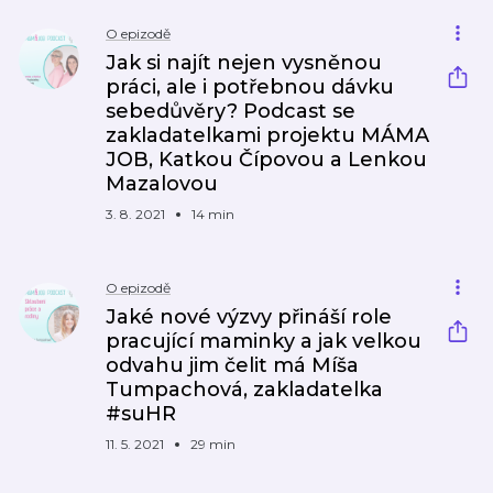
O epizodě
Jak si najít nejen vysněnou
práci, ale i potřebnou dávku
sebedůvěry? Podcast se
zakladatelkami projektu MÁMA
JOB, Katkou Čípovou a Lenkou
Mazalovou
3. 8. 2021
14 min
O epizodě
Jaké nové výzvy přináší role
pracující maminky a jak velkou
odvahu jim čelit má Míša
Tumpachová, zakladatelka
#suHR
11. 5. 2021
29 min