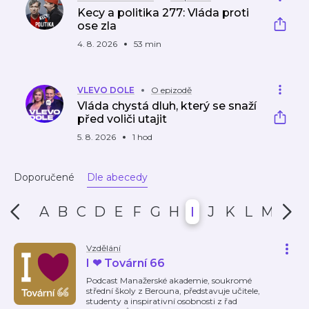
Kecy a politika 277: Vláda proti
ose zla
4. 8. 2026
53 min
VLEVO DOLE
O epizodě
Vláda chystá dluh, který se snaží
před voliči utajit
5. 8. 2026
1 hod
Doporučené
Dle abecedy
A
B
C
D
E
F
G
H
I
J
K
L
M
N
Vzdělání
I ❤ Tovární 66
Podcast Manažerské akademie, soukromé
střední školy z Berouna, představuje učitele,
studenty a inspirativní osobnosti z řad