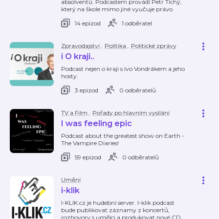
absolventů. Podcastem provádí Petr Tichý,
který na škole mimo jiné vyučuje právo.
14 epizod
1 odběratel
Zpravodajství
,
Politika
,
Politické zprávy
i O kraji..
Podcast nejen o kraji s Ivo Vondrákem a jeho
hosty.
3 epizod
0 odběratelů
TV a Film
,
Pořady po hlavním vysílání
I was feeling epic
Podcast about the greatest show on Earth -
The Vampire Diaries!
59 epizod
0 odběratelů
Umění
i-klik
I-KLIK.cz je hudební server. I-klik podcast
bude publikovat záznamy z koncertů,
rozhovory s umělci a produkovat nové CD