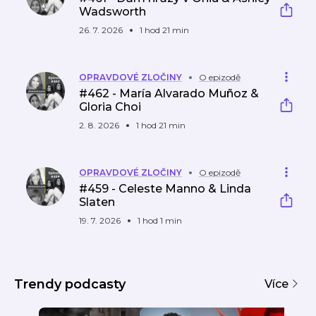
Wadsworth
26. 7. 2026
1 hod 21 min
OPRAVDOVÉ ZLOČINY
O epizodě
#462 - María Alvarado Muñoz &
Gloria Choi
2. 8. 2026
1 hod 21 min
OPRAVDOVÉ ZLOČINY
O epizodě
#459 - Celeste Manno & Linda
Slaten
19. 7. 2026
1 hod 1 min
Trendy podcasty
Více