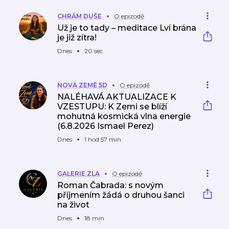
eři
CHRÁM DUŠE
O epizodě
Už je to tady – meditace Lví brána
je již zítra!
Dnes
20 sec
NOVÁ ZEMĚ 5D
O epizodě
NALÉHAVÁ AKTUALIZACE K
VZESTUPU: K Zemi se blíží
mohutná kosmická vlna energie
(6.8.2026 Ismael Perez)
Dnes
1 hod 57 min
GALERIE ZLA
O epizodě
Roman Čabrada: s novým
příjmením žádá o druhou šanci
na život
Dnes
18 min