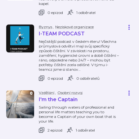
kapel.
0 epizod
1 odběratel
Byznys
,
Neziskové organizace
I-TEAM PODCAST
Nejčistější podcast v českém éteru! Všechna
průmyslová odvětví mají svůj specifický
způsob čištění. V závislosti na prostoru,
zaměření, hygienické úrovni a době čištění –
ráno, odpoledne nebo 24/7 – mohou být
potřeby čištění zcela odlišné. V týmu i-
teamcz jsme si stanov
…
0 epizod
0 odběratelů
Vzdělání
,
Osobní rozvoj
I'm the Captain
Sailing through waters of professional and
personal life matters teaching you to
become a Captain of your own boat that is
your life.
2 epizod
1 odběratel