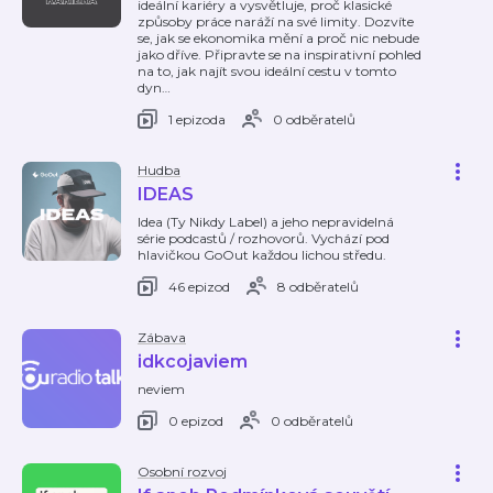
ideální kariéry a vysvětluje, proč klasické
způsoby práce naráží na své limity. Dozvíte
se, jak se ekonomika mění a proč nic nebude
jako dříve. Připravte se na inspirativní pohled
na to, jak najít svou ideální cestu v tomto
dyn
…
1 epizoda
0 odběratelů
Hudba
IDEAS
Idea (Ty Nikdy Label) a jeho nepravidelná
série podcastů / rozhovorů. Vychází pod
hlavičkou GoOut každou lichou středu.
46 epizod
8 odběratelů
Zábava
idkcojaviem
neviem
0 epizod
0 odběratelů
Osobní rozvoj