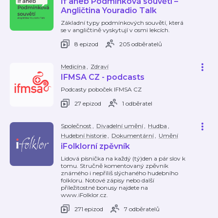
If aneb Podmínková souvětí –
Angličtina Youradio Talk
Základní typy podmínkových souvětí, která
se v angličtině vyskytují v osmi lekcích.
8 epizod
205 odběratelů
Medicína
,
Zdraví
IFMSA CZ - podcasts
Podcasty poboček IFMSA CZ
27 epizod
1 odběratel
Společnost
,
Divadelní umění
,
Hudba
,
Hudební historie
,
Dokumentární
,
Umění
iFolklorní zpěvník
Lidová písnička na každý (tý)den a pár slov k
tomu. Stručně komentovaný zpěvník
známého i nepříliš slýchaného hudebního
folkloru. Notové zápisy nebo další
příležitostné bonusy najdete na
www.iFolklor.cz.
271 epizod
7 odběratelů