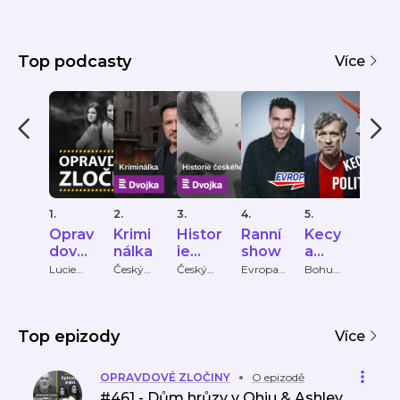
Top podcasty
Více
1.
2.
3.
4.
5.
6.
Oprav
Krimi
Histor
Ranní
Kecy
KRI
dové
nálka
ie
show
a
PŘÍ
zločin
české
politik
HY
Lucie
Český
Český
Evropa
Bohumil
Krimi
Bechynk
rozhlas
rozhlas
2
Pečinka,
Příbě
y
ho
a
ová
PETROS
zločin
MICHO
u
PULOS
Top epizody
Více
OPRAVDOVÉ ZLOČINY
O epizodě
#461 - Dům hrůzy v Ohiu & Ashley