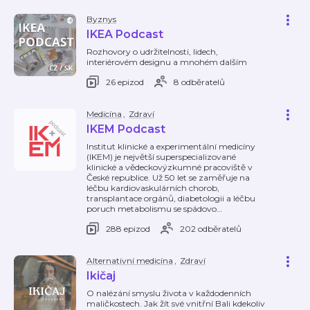
Byznys
IKEA Podcast
Rozhovory o udržitelnosti, lidech,
interiérovém designu a mnohém dalším
26 epizod
8 odběratelů
Medicína
,
Zdraví
IKEM Podcast
Institut klinické a experimentální medicíny
(IKEM) je největší superspecializované
klinické a vědeckovýzkumné pracoviště v
České republice. Už 50 let se zaměřuje na
léčbu kardiovaskulárních chorob,
transplantace orgánů, diabetologii a léčbu
poruch metabolismu se spádovo
…
288 epizod
202 odběratelů
Alternativní medicína
,
Zdraví
Ikičaj
O nalézání smyslu života v každodenních
maličkostech. Jak žít své vnitřní Bali kdekoliv