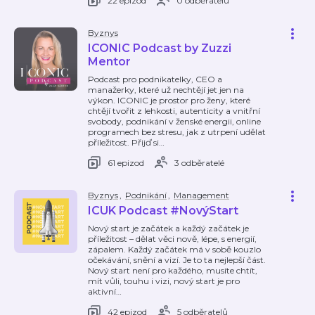
22 epizod
0 odběratelů
Byznys
ICONIC Podcast by Zuzzi
Mentor
Podcast pro podnikatelky, CEO a
manažerky, které už nechtějí jet jen na
výkon. ICONIC je prostor pro ženy, které
chtějí tvořit z lehkosti, autenticity a vnitřní
svobody, podnikání v ženské energii, online
programech bez stresu, jak z utrpení udělat
příležitost. Přijď si
…
61 epizod
3 odběratelé
Byznys
,
Podnikání
,
Management
ICUK Podcast #NovýStart
Nový start je začátek a každý začátek je
příležitost – dělat věci nově, lépe, s energií,
zápalem. Každý začátek má v sobě kouzlo
očekávání, snění a vizí. Je to ta nejlepší část.
Nový start není pro každého, musíte chtít,
mít vůli, touhu i vizi, nový start je pro
aktivní
…
42 epizod
5 odběratelů