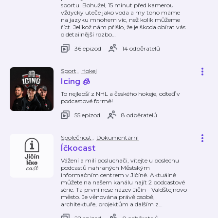
sportu. Bohužel, 15 minut před kamerou
vždycky uteče jako voda a my toho máme
na jazyku mnohem víc, než kolik můžeme
říct. Jelikož nám přišlo, že je škoda obírat vás
o detailnější rozbo
…
36 epizod
14 odběratelů
Sport
,
Hokej
Icing 🧊
To nejlepší z NHL a českého hokeje, odteď v
podcastové formě!
55 epizod
8 odběratelů
Společnost
,
Dokumentární
Íčkocast
Vážení a milí posluchači, vítejte u poslechu
podcastů nahraných Městským
informačním centrem v Jičíně. Aktuálně
můžete na našem kanálu najít 2 podcastové
série. Ta první nese název Jičín - Valdštejnovo
město. Je věnována právě osobě,
architektuře, projektům a dalším z
…