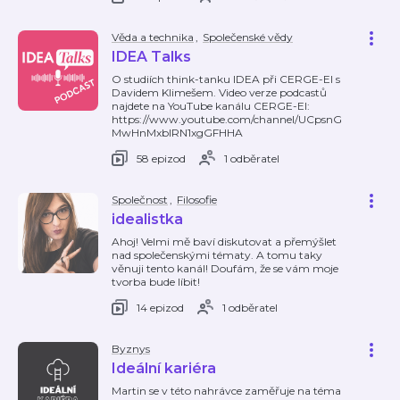
Věda a technika
,
Společenské vědy
IDEA Talks
O studiích think-tanku IDEA při CERGE-EI s
Davidem Klimešem. Video verze podcastů
najdete na YouTube kanálu CERGE-EI:
https://www.youtube.com/channel/UCpsnG
MwHnMxbIRN1xgGFHHA
58 epizod
1 odběratel
Společnost
,
Filosofie
idealistka
Ahoj! Velmi mě baví diskutovat a přemýšlet
nad společenskými tématy. A tomu taky
věnuji tento kanál! Doufám, že se vám moje
tvorba bude líbit!
14 epizod
1 odběratel
Byznys
Ideální kariéra
Martin se v této nahrávce zaměřuje na téma