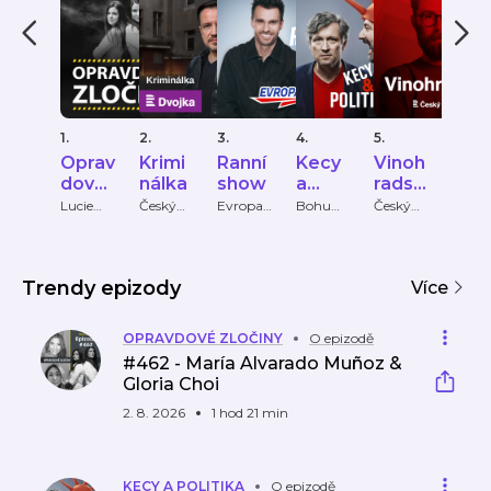
1.
2.
3.
4.
5.
6.
Oprav
Krimi
Ranní
Kecy
Vinoh
Hist
dové
nálka
show
a
radsk
ie
zločin
politik
á 12
čes
Lucie
Český
Evropa
Bohumil
Český
Český
Bechynk
rozhlas
2
Pečinka,
rozhlas
rozhl
y
a
ho
ová
PETROS
zloč
MICHO
u
PULOS
Trendy epizody
Více
OPRAVDOVÉ ZLOČINY
O epizodě
#462 - María Alvarado Muñoz &
Gloria Choi
2. 8. 2026
1 hod 21 min
KECY A POLITIKA
O epizodě