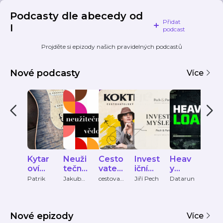
Podcasty dle abecedy od
Přidat
I
podcast
Projděte si epizody našich pravidelných podcastů
Nové podcasty
Více
Kytar
Neuži
Cesto
Invest
Heav
Wh
oví
tečné
vatels
iční
y
dan
veliká
vědo
ký
myšle
Load
e
Patrik
Jakub
cestovat
Jiří Pech
Datarun
Tanec
Tylčer
elsky-
Praha
ni
mosti
podc
nky
spe
podcast
ČRo
ast
Pech
s
Vltav
&
Nové epizody
Partn
Více