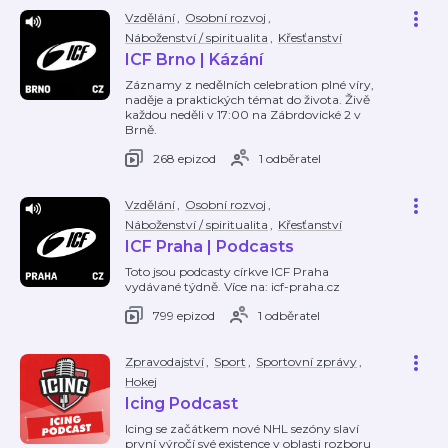
Vzdělání
,
Osobní rozvoj
,
Náboženství / spiritualita
,
Křesťanství
ICF Brno | Kázání
Záznamy z nedělních celebration plné víry,
naděje a praktických témat do života. Živě
každou neděli v 17:00 na Zábrdovické 2 v
Brně.
268 epizod
1 odběratel
Vzdělání
,
Osobní rozvoj
,
Náboženství / spiritualita
,
Křesťanství
ICF Praha | Podcasts
Toto jsou podcasty církve ICF Praha
vydávané týdně. Více na: icf-praha.cz
799 epizod
1 odběratel
Zpravodajství
,
Sport
,
Sportovní zprávy
,
Hokej
Icing Podcast
Icing se začátkem nové NHL sezóny slaví
první výročí své existence v oblasti rozboru