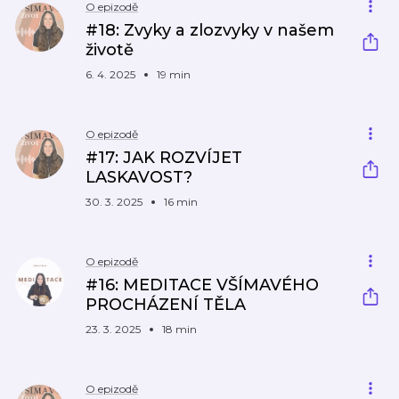
O epizodě
#18: Zvyky a zlozvyky v našem
životě
6. 4. 2025
19 min
O epizodě
#17: JAK ROZVÍJET
LASKAVOST?
30. 3. 2025
16 min
O epizodě
#16: MEDITACE VŠÍMAVÉHO
PROCHÁZENÍ TĚLA
23. 3. 2025
18 min
O epizodě