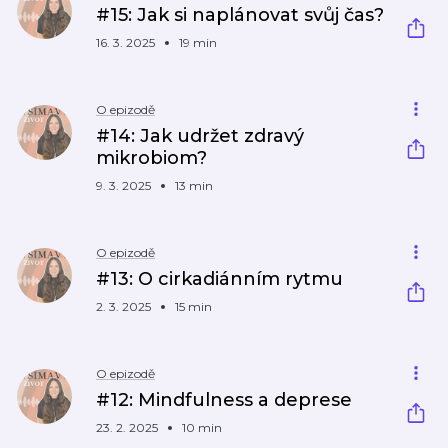
#15: Jak si naplánovat svůj čas?
16. 3. 2025
19 min
O epizodě
#14: Jak udržet zdravý
mikrobiom?
9. 3. 2025
13 min
O epizodě
#13: O cirkadiánním rytmu
2. 3. 2025
15 min
O epizodě
#12: Mindfulness a deprese
23. 2. 2025
10 min