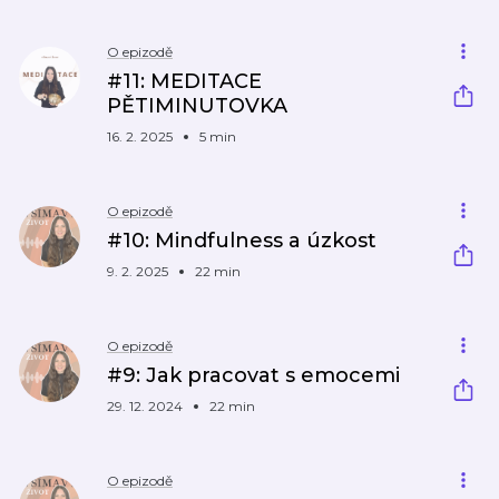
O epizodě
#11: MEDITACE
PĚTIMINUTOVKA
16. 2. 2025
5 min
O epizodě
#10: Mindfulness a úzkost
9. 2. 2025
22 min
O epizodě
#9: Jak pracovat s emocemi
29. 12. 2024
22 min
O epizodě