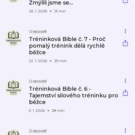
Zmýlili jsme se…
26. 1. 2026
13 min
O epizodě
Tréninková Bible č. 7 - Proč
pomalý trénink dělá rychlé
běžce
22. 1. 2026
29 min
O epizodě
Tréninková Bible č. 6 -
Tajemství silového tréninku pro
běžce
5. 1. 2026
28 min
O epizodě