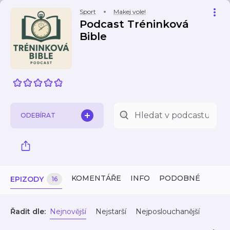
Sport
Makej vole!
Podcast Tréninková
Bible
ODEBÍRAT
KOMENTÁŘE
INFO
PODOBNÉ
EPIZODY
16
Řadit dle:
Nejnovější
Nejstarší
Nejposlouchanější