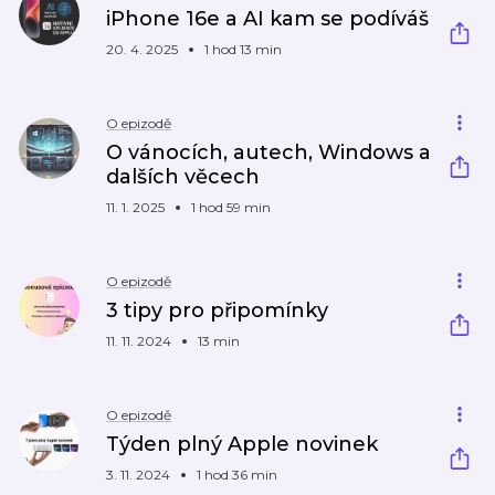
iPhone 16e a AI kam se podíváš
20. 4. 2025
1 hod 13 min
O epizodě
O vánocích, autech, Windows a
dalších věcech
11. 1. 2025
1 hod 59 min
O epizodě
3 tipy pro připomínky
11. 11. 2024
13 min
O epizodě
Týden plný Apple novinek
3. 11. 2024
1 hod 36 min