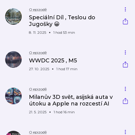
O epizodě
Speciální Díl , Teslou do
Jugošky 😀
8. 11. 2025
1 hod 53 min
O epizodě
WWDC 2025 , M5
27. 10. 2025
1 hod 17 min
O epizodě
Milanův 3D svět, asijská auta v
útoku a Apple na rozcestí AI
21. 5. 2025
1 hod 16 min
O epizodě