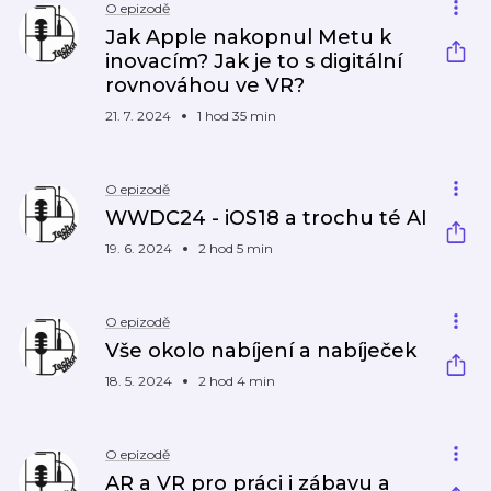
O epizodě
Jak Apple nakopnul Metu k
inovacím? Jak je to s digitální
rovnováhou ve VR?
21. 7. 2024
1 hod 35 min
O epizodě
WWDC24 - iOS18 a trochu té AI
19. 6. 2024
2 hod 5 min
O epizodě
Vše okolo nabíjení a nabíječek
18. 5. 2024
2 hod 4 min
O epizodě
AR a VR pro práci i zábavu a