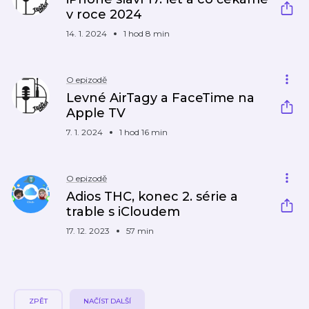
v roce 2024
14. 1. 2024
1 hod 8 min
O epizodě
Levné AirTagy a FaceTime na
Apple TV
7. 1. 2024
1 hod 16 min
O epizodě
Adios THC, konec 2. série a
trable s iCloudem
17. 12. 2023
57 min
ZPĚT
NAČÍST DALŠÍ