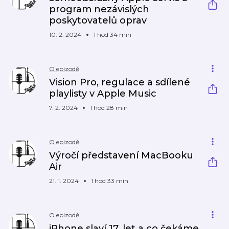
program nezávislých
poskytovatelů oprav
10. 2. 2024
1 hod 34 min
O epizodě
Vision Pro, regulace a sdílené
playlisty v Apple Music
7. 2. 2024
1 hod 28 min
O epizodě
Výročí představení MacBooku
Air
21. 1. 2024
1 hod 33 min
O epizodě
iPhone slaví 17. let a co čekáme