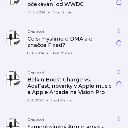
očekávání od WWDC
14. 4. 2024
1 hod 19 min
O epizodě
Co si myslíme o DMA a o
značce Fixed?
8. 4. 2024
1 hod 39 min
O epizodě
Belkin Boost Charge vs.
AceFast, novinky v Apple music
a Apple Arcade na Vision Pro
2. 3. 2024
1 hod 41 min
O epizodě
Samoobslužný Apple servis a