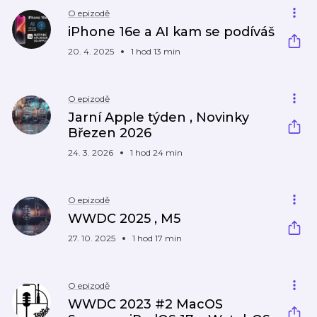
O epizodě
iPhone 16e a AI kam se podíváš
20. 4. 2025
1 hod 13 min
O epizodě
Jarní Apple týden , Novinky
Březen 2026
24. 3. 2026
1 hod 24 min
O epizodě
WWDC 2025 , M5
27. 10. 2025
1 hod 17 min
O epizodě
WWDC 2023 #2 MacOS