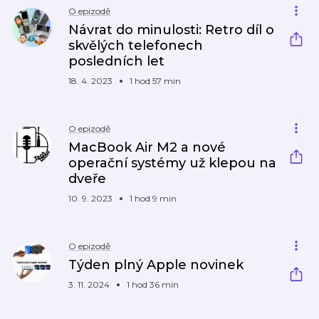
O epizodě
Návrat do minulosti: Retro díl o
skvělých telefonech
posledních let
18. 4. 2023
1 hod 57 min
O epizodě
MacBook Air M2 a nové
operační systémy už klepou na
dveře
10. 9. 2023
1 hod 9 min
O epizodě
Týden plný Apple novinek
3. 11. 2024
1 hod 36 min