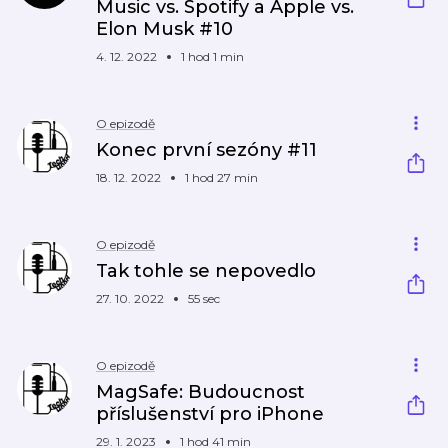
Music vs. Spotify a Apple vs.
Elon Musk #10
4. 12. 2022
1 hod 1 min
O epizodě
Konec první sezóny #11
18. 12. 2022
1 hod 27 min
O epizodě
Tak tohle se nepovedlo
27. 10. 2022
55 sec
O epizodě
MagSafe: Budoucnost
příslušenství pro iPhone
29. 1. 2023
1 hod 41 min