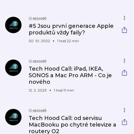
O epizodě
#5 Jsou první generace Apple
produktů vždy faily?
30. 10. 2022
1 hod 22 min
O epizodě
Tech Hood Call: iPad, IKEA,
SONOS a Mac Pro ARM - Co je
nového
12. 2. 2023
1 hod 11 min
O epizodě
Tech Hood Call: od servisu
MacBooku po chytré televize a
routery O2