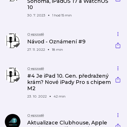
Sonoma, iPadOS 17 a WatchOS
10
30. 7. 2023
1 hod 15 min
O epizodě
Návod - Oznámení #9
27. 11. 2022
18 min
O epizodě
#4 Je iPad 10. Gen. předražený
krám? Nové iPady Pro s chipem
M2
23. 10. 2022
42 min
O epizodě
Aktualizace Clubhouse, Apple