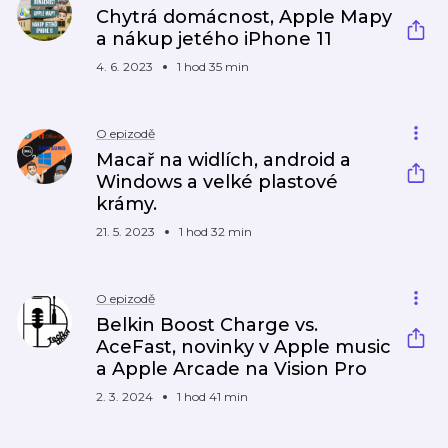
Chytrá domácnost, Apple Mapy
a nákup jetého iPhone 11
4. 6. 2023
1 hod 35 min
O epizodě
Macař na widlích, android a
Windows a velké plastové
krámy.
21. 5. 2023
1 hod 32 min
O epizodě
Belkin Boost Charge vs.
AceFast, novinky v Apple music
a Apple Arcade na Vision Pro
2. 3. 2024
1 hod 41 min