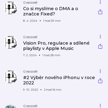
O epizodě
Co si myslíme o DMA a o
značce Fixed?
8. 4. 2024
1 hod 39 min
O epizodě
Vision Pro, regulace a sdílené
playlisty v Apple Music
7. 2. 2024
1 hod 28 min
O epizodě
#2 Výběr nového iPhonu v roce
2022
9. 10. 2022
2 hod 16 min
O epizodě