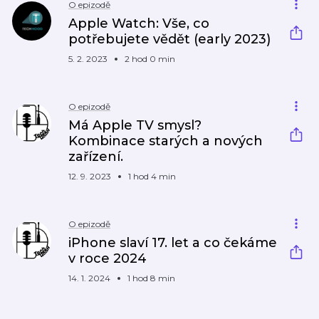
O epizodě
Apple Watch: Vše, co
potřebujete vědět (early 2023)
5. 2. 2023
2 hod 0 min
O epizodě
Má Apple TV smysl?
Kombinace starých a nových
zařízení.
12. 9. 2023
1 hod 4 min
O epizodě
iPhone slaví 17. let a co čekáme
v roce 2024
14. 1. 2024
1 hod 8 min