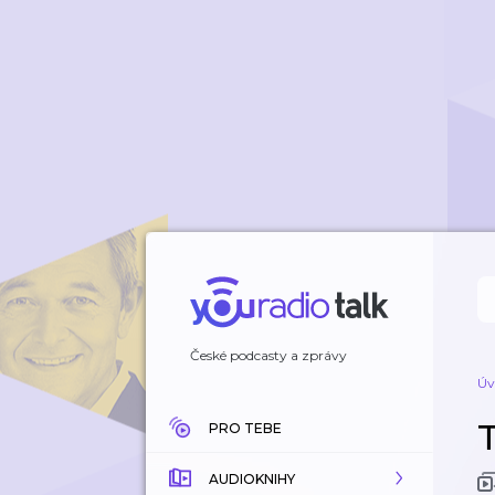
České podcasty a zprávy
Úv
PRO TEBE
AUDIOKNIHY