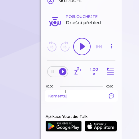
MŮJ PROFIL
POSLOUCHEJTE
Dnešní přehled
1.00
×
00:00
00:00
Komentuj
Aplikace Youradio Talk