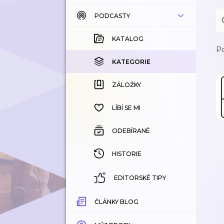
PODCASTY
KATALOG
KOUPENÉ
KATALOG
Po
KATEGORIE
KATEGORIE
ZÁLOŽKY
ZÁLOŽKY
HISTORIE
LÍBÍ SE MI
ODEBÍRANÉ
HISTORIE
EDITORSKÉ TIPY
ČLÁNKY BLOG