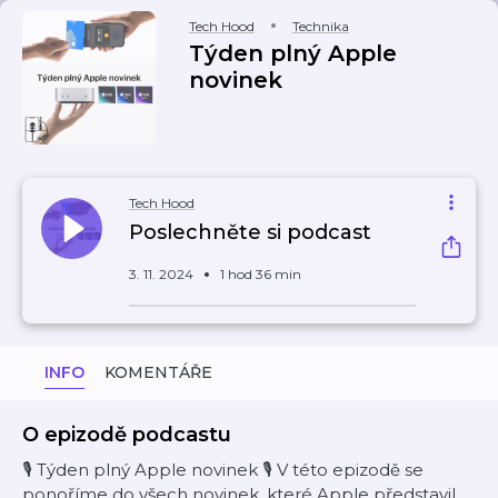
Tech Hood
Technika
Týden plný Apple
novinek
Tech Hood
Poslechněte si podcast
3. 11. 2024
1 hod 36 min
INFO
KOMENTÁŘE
O epizodě podcastu
🎙 Týden plný Apple novinek 🎙 V této epizodě se
ponoříme do všech novinek, které Apple představil