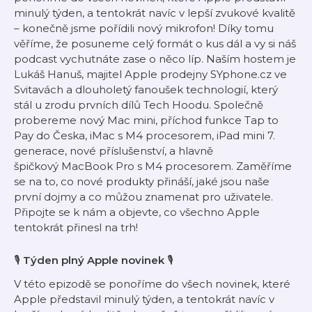
minulý týden, a tentokrát navíc v lepší zvukové kvalitě
– konečně jsme pořídili nový mikrofon! Díky tomu
věříme, že posuneme celý formát o kus dál a vy si náš
podcast vychutnáte zase o něco líp. Naším hostem je
Lukáš Hanuš, majitel Apple prodejny SYphone.cz ve
Svitavách a dlouholetý fanoušek technologií, který
stál u zrodu prvních dílů Tech Hoodu. Společně
probereme nový Mac mini, příchod funkce Tap to
Pay do Česka, iMac s M4 procesorem, iPad mini 7.
generace, nové příslušenství, a hlavně
špičkový MacBook Pro s M4 procesorem. Zaměříme
se na to, co nové produkty přináší, jaké jsou naše
první dojmy a co můžou znamenat pro uživatele.
Připojte se k nám a objevte, co všechno Apple
tentokrát přinesl na trh!
🎙
Týden plný Apple novinek
🎙
V této epizodě se ponoříme do všech novinek, které
Apple představil minulý týden, a tentokrát navíc v