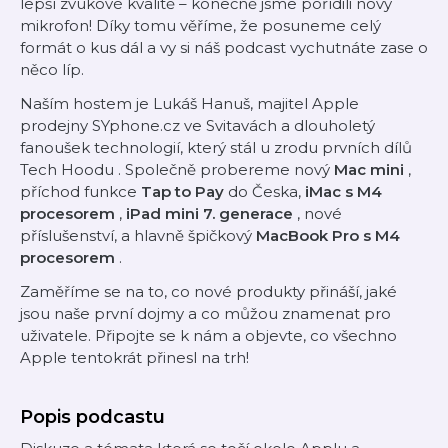
lepší zvukové kvalitě – konečně jsme pořídili nový
mikrofon! Díky tomu věříme, že posuneme celý
formát o kus dál a vy si náš podcast vychutnáte zase o
něco líp.
Naším hostem je Lukáš Hanuš, majitel Apple
prodejny SYphone.cz ve Svitavách a dlouholetý
fanoušek technologií, který stál u zrodu prvních dílů
Tech Hoodu
. Společně probereme nový
Mac mini
,
příchod funkce
Tap to Pay
do Česka,
iMac s M4
procesorem
,
iPad mini 7. generace
, nové
příslušenství, a hlavně špičkový
MacBook Pro s M4
procesorem
.
Zaměříme se na to, co nové produkty přináší, jaké
jsou naše první dojmy a co můžou znamenat pro
uživatele. Připojte se k nám a objevte, co všechno
Apple tentokrát přinesl na trh!
Popis podcastu