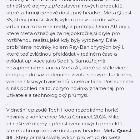
přináší své dojmy z představení nových produktů,
které zahrnují cenově dostupný headset Meta Quest
3S, který přináší skvělý výkon pro vstup do světa
virtuální a rozšířené reality, a prototyp Orion AR brýlí,
které Meta označuje za nejpokročilejší brýle pro
rozšířenou realitu, jaké kdy byly vyrobeny. Dále
probíráme novinky kolem Ray-Ban chytrých brýlí,
které teď zvládnou překládat v reálném čase a
ovládat aplikace jako Spotify. Samozřejmě
nezapomínáme ani na Meta AI, které se stále více
integruje do každodenního života s novými funkcemi,
včetně hlasových asistentů s celebritami. Poslechněte
si náš pohled na to, co tyto novinky znamenají pro
uživatele a technologický průmysl.
V dnešní epizodě Tech Hood rozebíráme horké
novinky z konference Meta Connect 2024. Mike
přináší své dojmy z představení nových produktů,
které zahrnují cenově dostupný headset
Meta Quest
3S
, který přináší skvělý výkon pro vstup do světa