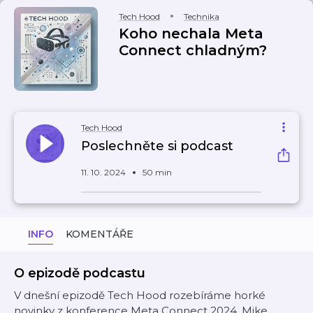
Tech Hood
Technika
Koho nechala Meta
Connect chladným?
Tech Hood
Poslechněte si podcast
11. 10. 2024
50 min
INFO
KOMENTÁŘE
O epizodě podcastu
V dnešní epizodě Tech Hood rozebíráme horké
novinky z konference Meta Connect 2024. Mike