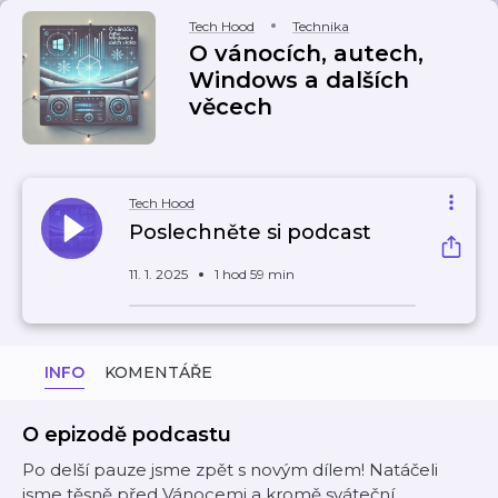
Tech Hood
Technika
O vánocích, autech,
Windows a dalších
věcech
Tech Hood
Poslechněte si podcast
11. 1. 2025
1 hod 59 min
INFO
KOMENTÁŘE
O epizodě podcastu
Po delší pauze jsme zpět s novým dílem! Natáčeli
jsme těsně před Vánocemi a kromě sváteční