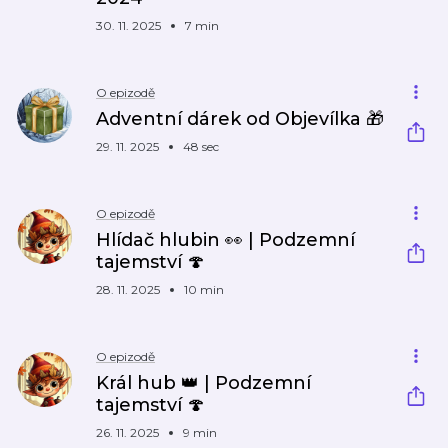
30. 11. 2025
7 min
O epizodě
Adventní dárek od Objevílka 🎁
29. 11. 2025
48 sec
O epizodě
Hlídač hlubin 👀 | Podzemní
tajemství 🍄
28. 11. 2025
10 min
O epizodě
Král hub 👑 | Podzemní
tajemství 🍄
26. 11. 2025
9 min