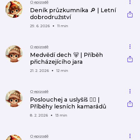
O epizodě
Deník průzkumníka 🔎 | Letní
dobrodružství
29. 6. 2026
11 min
O epizodě
Medvědí dech 🐻 | Příběh
přicházejícího jara
21. 2. 2026
12 min
O epizodě
Poslouchej a uslyšíš 👂🏼 |
Příběhy lesních kamarádů
8. 2. 2026
13 min
O epizodě