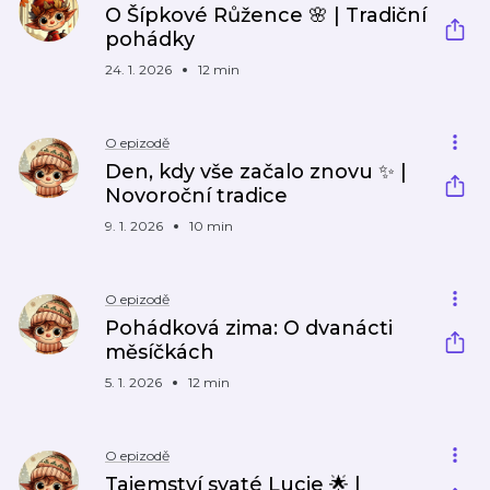
O Šípkové Růžence 🌸 | Tradiční
pohádky
24. 1. 2026
12 min
O epizodě
Den, kdy vše začalo znovu ✨ |
Novoroční tradice
9. 1. 2026
10 min
O epizodě
Pohádková zima: O dvanácti
měsíčkách
5. 1. 2026
12 min
O epizodě
Tajemství svaté Lucie 🌟 |