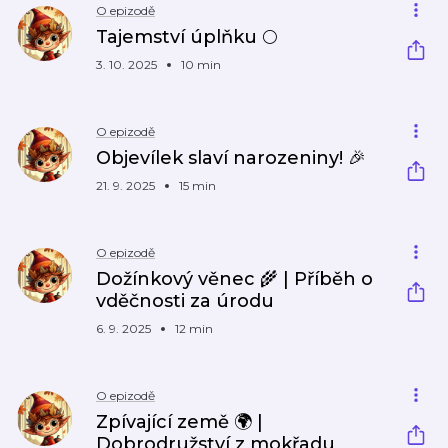
O epizodě
Tajemství úplňku 🌕
3. 10. 2025
10 min
O epizodě
Objevílek slaví narozeniny! 🎉
21. 9. 2025
15 min
O epizodě
Dožínkový věnec 🌾 | Příběh o
vděčnosti za úrodu
6. 9. 2025
12 min
O epizodě
Zpívající země 🌍 |
Dobrodružství z mokřadu