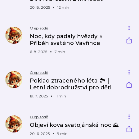
20. 8. 2025
12 min
O epizodě
Noc, kdy padaly hvězdy ⭐
Příběh svatého Vavřince
6. 8. 2025
7 min
O epizodě
Poklad ztraceného léta 🏞 |
Letní dobrodružství pro děti
19. 7. 2025
11 min
O epizodě
Objevílkova svatojánská noc 🌄
20. 6. 2025
9 min