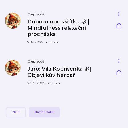
O epizodě
Dobrou noc skřítku 🌙 |
Mindfulness relaxační
procházka
7. 6. 2025
7 min
O epizodě
Jaro: Víla Kopřivěnka 🌿|
Objevílkův herbář
23. 5. 2025
9 min
ZPĚT
NAČÍST DALŠÍ