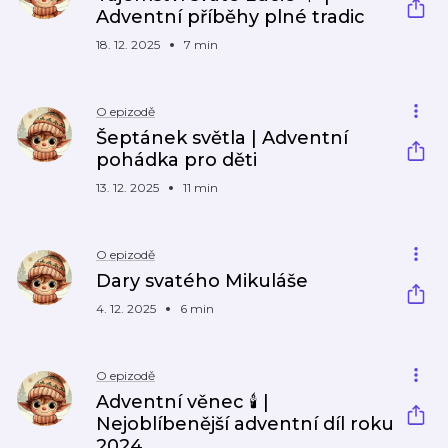
Adventní příběhy plné tradic
18. 12. 2025
7 min
O epizodě
Šeptánek světla | Adventní
pohádka pro děti
13. 12. 2025
11 min
O epizodě
Dary svatého Mikuláše
4. 12. 2025
6 min
O epizodě
Adventní věnec 🕯 |
Nejoblíbenější adventní díl roku
2024