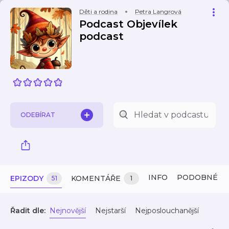
Děti a rodina
Petra Langrová
Podcast Objevílek
podcast
ODEBÍRAT
INFO
PODOBNÉ
EPIZODY
KOMENTÁŘE
51
1
Řadit dle:
Nejnovější
Nejstarší
Nejposlouchanější