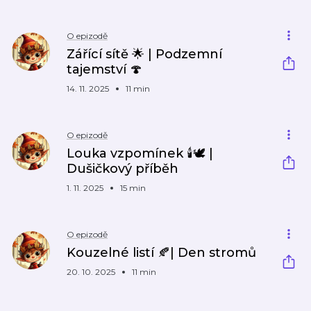
O epizodě
Zářící sítě 🌟 | Podzemní
tajemství 🍄
14. 11. 2025
11 min
O epizodě
Louka vzpomínek 🕯🕊 |
Dušičkový příběh
1. 11. 2025
15 min
O epizodě
Kouzelné listí 🍂| Den stromů
20. 10. 2025
11 min