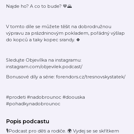
Najde ho? A co to bude? 🤎🌄
V tomto díle se můžete těšit na dobrodružnou
výpravu za prázdninovým pokladem, pořádný výšlap
do kopců a taky kopec srandy. 🍀
Sledujte Objevílka na instagramu:
instagram.com/objevilek.podcast/
Bonusové díly a série: forendors.cz/tresnovskystatek/
#prodeti #nadobrounoc #doouska
#pohadkynadobrounoc
Popis podcastu
🎙Podcast pro děti a rodiče. 🌍 Vydej se se skřítkem