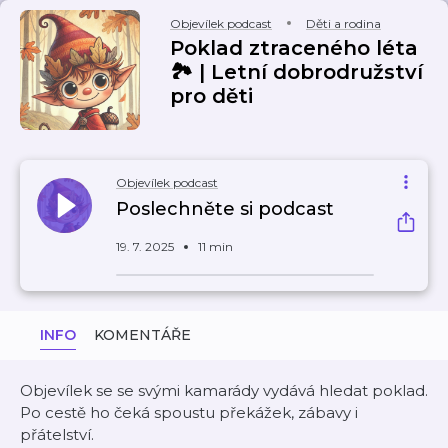
Objevílek podcast
Děti a rodina
Poklad ztraceného léta
🏞 | Letní dobrodružství
pro děti
Objevílek podcast
Poslechněte si podcast
19. 7. 2025
11 min
INFO
KOMENTÁŘE
Objevílek se se svými kamarády vydává hledat poklad.
Po cestě ho čeká spoustu překážek, zábavy i
přátelství.