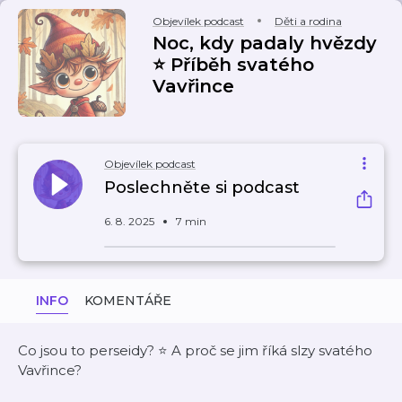
Objevílek podcast
Děti a rodina
Noc, kdy padaly hvězdy
⭐ Příběh svatého
Vavřince
Objevílek podcast
Poslechněte si podcast
6. 8. 2025
7 min
INFO
KOMENTÁŘE
Co jsou to perseidy? ⭐ A proč se jim říká slzy svatého
Vavřince?