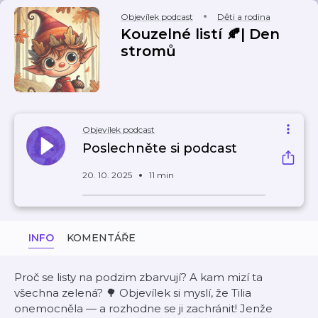
Objevílek podcast
Děti a rodina
Kouzelné listí 🍂| Den
stromů
Objevílek podcast
Poslechněte si podcast
20. 10. 2025
11 min
INFO
KOMENTÁŘE
Proč se listy na podzim zbarvují? A kam mizí ta
všechna zelená? 🌳 Objevílek si myslí, že Tilia
onemocněla — a rozhodne se ji zachránit! Jenže