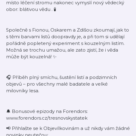
místo léčení stromu nakonec vymyslí nový vědecký
obor:
blátivou vědu
. 🧪
Společně s Fionou, Oskarem a Zdíšou zkoumají, jak to
s těmi barvami listů doopravdy je, a při tom si udělají
pořádně popletený experiment s kouzelným listím.
Možná se trochu umažou, ale zato zjistí, že i věda
může být kouzelná! ✨
🎧 Příběh plný smíchu, šustění listí a podzimních
objevů – pro všechny malé badatele a velké
milovníky lesa.
🔔 Bonusové epizody na Forendors:
www.forendors.cz/tresnovskystatek
📢 Přihlašte se k Objevílkovinám a už nikdy vám žádné
novinky neutečou: