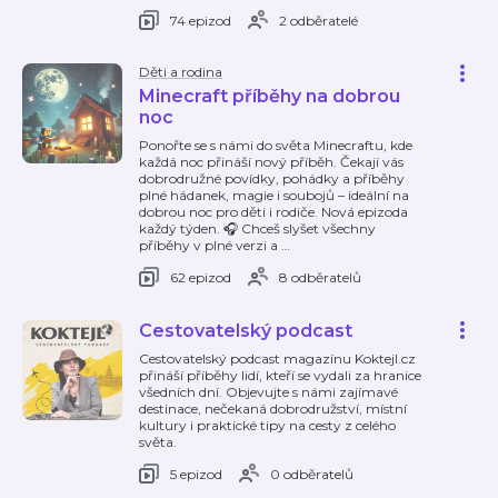
74 epizod
2 odběratelé
Děti a rodina
Minecraft příběhy na dobrou
noc
Ponořte se s námi do světa Minecraftu, kde
každá noc přináší nový příběh. Čekají vás
dobrodružné povídky, pohádky a příběhy
plné hádanek, magie i soubojů – ideální na
dobrou noc pro děti i rodiče. Nová epizoda
každý týden. 🎧 Chceš slyšet všechny
příběhy v plné verzi a
…
62 epizod
8 odběratelů
Cestovatelský podcast
Cestovatelský podcast magazínu Koktejl.cz
přináší příběhy lidí, kteří se vydali za hranice
všedních dní. Objevujte s námi zajímavé
destinace, nečekaná dobrodružství, místní
kultury i praktické tipy na cesty z celého
světa.
5 epizod
0 odběratelů