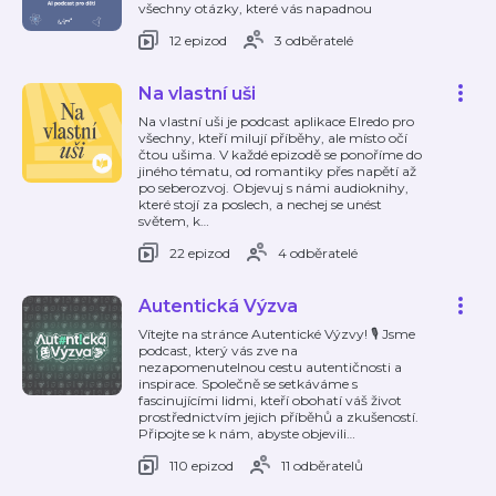
všechny otázky, které vás napadnou
12 epizod
3 odběratelé
Na vlastní uši
Na vlastní uši je podcast aplikace Elredo pro
všechny, kteří milují příběhy, ale místo očí
čtou ušima. V každé epizodě se ponoříme do
jiného tématu, od romantiky přes napětí až
po seberozvoj. Objevuj s námi audioknihy,
které stojí za poslech, a nechej se unést
světem, k
…
22 epizod
4 odběratelé
Autentická Výzva
Vítejte na stránce Autentické Výzvy! 🎙️ Jsme
podcast, který vás zve na
nezapomenutelnou cestu autentičnosti a
inspirace. Společně se setkáváme s
fascinujícími lidmi, kteří obohatí váš život
prostřednictvím jejich příběhů a zkušeností.
Připojte se k nám, abyste objevili
…
110 epizod
11 odběratelů