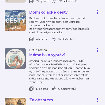
59 epizod
68 odběratelů
Domškolácké cesty
Podcast o domškoláctví a cestování jedné
rodiny. Všechny epizody dostupné po
zaplacení odběru
zde:https://creators.spotify.com/pod/profile/d
omkolck-cesty/subscribe
41 epizod
5 odběratelů
Děti a rodina
Máma Ivka vypráví
Jmenuji se Ivka a jako máma dvou kluků
vím, že nic nepohladí dětskou duši tak jako
společná chvilka nad pohádkou. „Máma Ivka
vypráví“ je podcast pro všechny malé i velké
posluchače, kteří se chtějí nechat přenést do
světa fantazie, kde dobro vždycky vítězí nad
zlem. Naj
…
19 epizod
0 odběratelů
Za obzorem