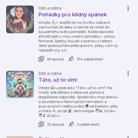
Děti a rodina
Pohádky pro klidný spánek
Ahojte, 🌜✨ pojďte se na chvilku zastavit,
zachumlat do deky a nechat se unést do
kouzelného světa pohádek. Každá epizoda
přináší jednu mou vlastní pohádku – plnou
fantazie, špetky kouzel a psanou s radostí.
Jestli posloucháte před spaním, přeju vám ty
nejsladší sny a k
…
65 epizod
194 odběratelů
Děti a rodina
Táto, už to vím!
Vítejte 🤗 u podcástu “Táto, už to vím!” Na
místě, kde dětská zvědavost potkává
dospělácké odpovědi. Společně s mojí dcerou
si povídáme o fascinujících tématech a
poznáváním celého světa 🌍 od bakterii, přes
zvířata 🐴, stroje 🤖, technologie 🧑‍💻, fyziku
🧑‍🔬 až po v
…
32 epizod
5 odběratelů