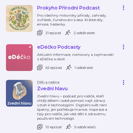
Prokyho Přírodní Podcast
Pro všechny milovníky přírody, zahrady,
zvířátek, čundrování a lesa. Krátké díly,
emoce, hádanky.
21 epizod
2 odběratelé
eDéčko Podcasty
Aktuální informace, rozhovory a zajímavosti
z eDéčka a okolí.
62 epizod
1 odběratel
Děti a rodina
Zvedni hlavu
Zvedni hlavu – podcast pro rodiče, kteří
chtějí dětem i sobě pomoct najít zdravý
vztah k technologiím. Digitální svět není
špatný, jen potřebuje hranice. Inspirace a
tipy pro rodiče, jak vést děti k zdravému
používání technologií.
10 epizod
5 odběratelů