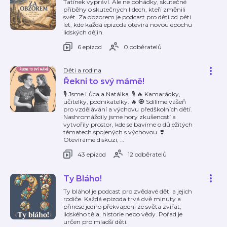
Tatínek vypráví. Ale ne pohádky, skutečné
příběhy o skutečných lidech, kteří změnili
svět. Za obzorem je podcast pro děti od pěti
let, kde každá epizoda otevírá novou epochu
lidských dějin.
6 epizod
0 odběratelů
Děti a rodina
Řekni to svý mámě!
🎙️ Jsme Lůca a Natálka. 🎙️ 🔥 Kamarádky,
učitelky, podnikatelky. 🔥 🧿 Sdílíme vášeň
pro vzdělávání a výchovu předškolních dětí.
Nashromáždily jsme hory zkušeností a
vytvořily prostor, kde se bavíme o důležitých
tématech spojených s výchovou. ❣️
Otevíráme diskuzi,
…
43 epizod
12 odběratelů
Ty Bláho!
Ty bláho! je podcast pro zvědavé děti a jejich
rodiče. Každá epizoda trvá dvě minuty a
přinese jedno překvapení ze světa zvířat,
lidského těla, historie nebo vědy. Pořad je
určen pro mladší děti.