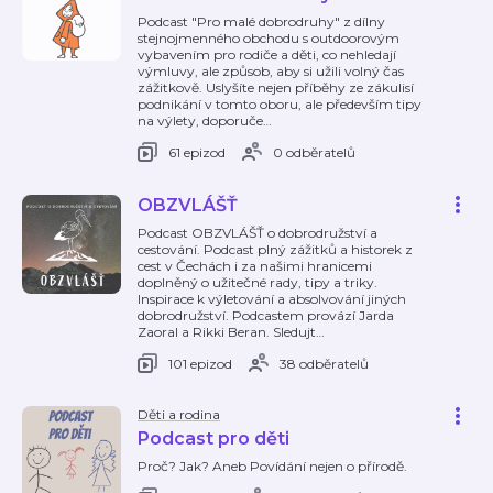
Podcast "Pro malé dobrodruhy" z dílny
stejnojmenného obchodu s outdoorovým
vybavením pro rodiče a děti, co nehledají
výmluvy, ale způsob, aby si užili volný čas
zážitkově. Uslyšíte nejen příběhy ze zákulisí
podnikání v tomto oboru, ale především tipy
na výlety, doporuče
…
61 epizod
0 odběratelů
OBZVLÁŠŤ
Podcast OBZVLÁŠŤ o dobrodružství a
cestování. Podcast plný zážitků a historek z
cest v Čechách i za našimi hranicemi
doplněný o užitečné rady, tipy a triky.
Inspirace k výletování a absolvování jiných
dobrodružství. Podcastem provází Jarda
Zaoral a Rikki Beran. Sledujt
…
101 epizod
38 odběratelů
Děti a rodina
Podcast pro děti
Proč? Jak? Aneb Povídání nejen o přírodě.