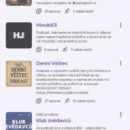
navigace nevejdou ☕. 🌐 jaktojezdi.cz
26 epizod
2 odběratelé
HlouběJi
Podcast, kde bereme zdánlivě bizarní, děsivé
nebo nepochopitelné příběhy a díváme se na
ně hlouběji, než je běžný scroll.
9 epizod
7 odběratelů
Denní Věštec
Podcast o úžasném světě Harryho Pottera a
všeho, co se kolem něj točí! Nastup do
bradavického expresu a nechej se unášet na
vlnách příběhů ze světa čar a kouzel.
BONUSOVÝ OBSAH:
https://herohero.co/dennivestec
27 epizod
13 odběratelů
Děti a rodina
Klub zvědavců
AI podcast pro zvědavé děti - odpovědi na