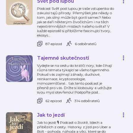
Svět pod lupou
Podcast Svět pod lupou je vaše vstupenka do
zákulisí tajů přírody. Přemýšleli jste někdy o
tom, jak silný může být gorilí samec? Nebo
jak se daří některým živočichům i na těch
nejextrémnějších místech našeho světa? V
každé epizodě si přiblížíme fascinující tvory,
ekosys
…
87 epizod
6 odběratelů
Tajemné skutečnosti
Vydejte se na cestu do králičí nory, kde číhají
různá témata týkající se všeho tajemného.
Pokud vás zajímají záhady, duchové,
reinkarnace, kryptozoologie,
mimozemšťané... tak tento podcast je
přesně pro vás. Držte si klobouky a udržujte
svou mysl otevřenou! Podpořte pod
…
62 epizod
314 odběratelů
Jak to jezdí
Jak to jezdí 🎙️ Podcast o životě, lidech a
příbězích z cesty. Historky z jízd pro Uber a
Bolt - pohoda, náhoda a věci, které se do