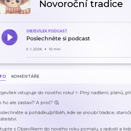
Novoroční tradice
OBJEVÍLEK PODCAST
Poslechněte si podcast
9. 1. 2026
10 min
NFO
KOMENTÁŘE
jevílek vstupuje do nového roku! ✨ Plný nadšení, plánů, příp
 ho ale zastaví? A proč? 🤔
slechněte si pohádku/příběh, kde se snoubí tradice, staroč
átelství.
tupte s Objevílkem do nového roku pomalu, s radostí a krásou