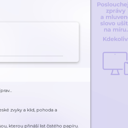
rav...
eské zvyky a klid, pohoda a
, kterou přináší list čistého papíru.