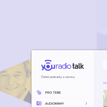
České podcasty a zprávy
Úv
PRO TEBE
AUDIOKNIHY