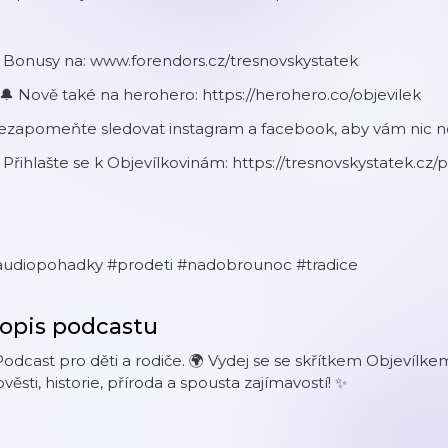
 Bonusy na: www.forendors.cz/tresnovskystatek
🔔 Nově také na herohero: https://herohero.co/objevilek
ezapomeňte sledovat instagram a facebook, aby vám nic n
 Přihlašte se k Objevílkovinám: https://tresnovskystatek.cz
audiopohadky #prodeti #nadobrounoc #tradice
opis podcastu
Podcast pro děti a rodiče. 🌍 Vydej se se skřítkem Objevílke
věsti, historie, příroda a spousta zajímavostí! ✨️