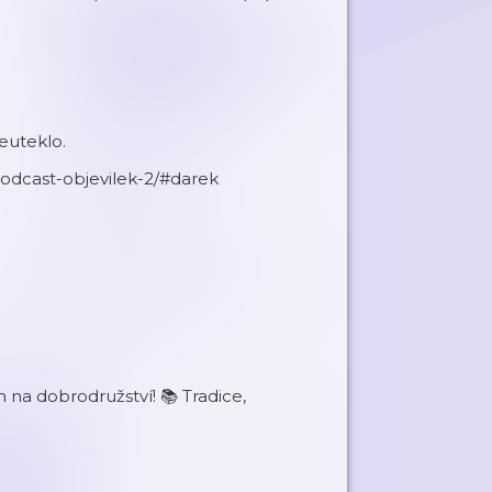
euteklo.
/podcast-objevilek-2/#darek
m na dobrodružství! 📚 Tradice,