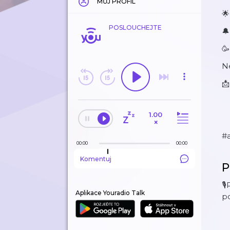
MŮJ PROFIL
🌟
POSLOUCHEJTE
🔔
🥳
N
📩
1.00
×
#
00:00
00:00
Komentuj
P
🎙
Aplikace Youradio Talk
po