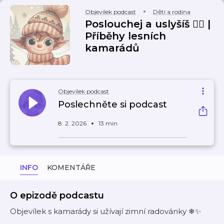
Objevílek podcast
Děti a rodina
Poslouchej a uslyšíš 👂🏼 |
Příběhy lesních
kamarádů
Objevílek podcast
Poslechněte si podcast
8. 2. 2026
13 min
INFO
KOMENTÁŘE
O epizodě podcastu
Objevílek s kamarády si užívají zimní radovánky ❄✨