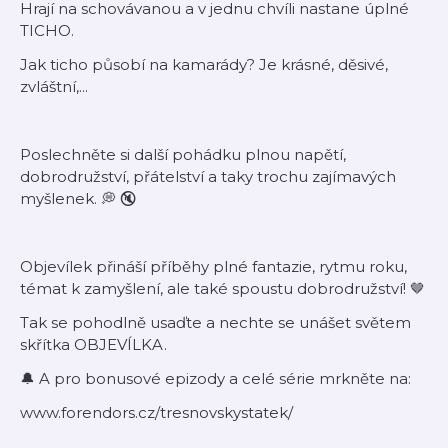
Hrají na schovávanou a v jednu chvíli nastane úplné
TICHO.
Jak ticho působí na kamarády? Je krásné, děsivé,
zvláštní,...
Poslechněte si další pohádku plnou napětí,
dobrodružství, přátelství a taky trochu zajímavých
myšlenek. 💭 🔇
Objevílek přináší příběhy plné fantazie, rytmu roku,
témat k zamyšlení, ale také spoustu dobrodružství! 🤎
Tak se pohodlně usaďte a nechte se unášet světem
skřítka OBJEVÍLKA.
🔔 A pro bonusové epizody a celé série mrkněte na:
www.forendors.cz/tresnovskystatek/