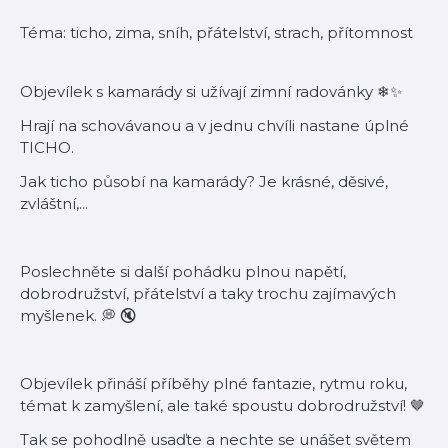
Téma: ticho, zima, sníh, přátelství, strach, přítomnost
Objevílek s kamarády si užívají zimní radovánky ❄✨
Hrají na schovávanou a v jednu chvíli nastane úplné
TICHO.
Jak ticho působí na kamarády? Je krásné, děsivé,
zvláštní,...
Poslechněte si další pohádku plnou napětí,
dobrodružství, přátelství a taky trochu zajímavých
myšlenek. 💭 🔇
Objevílek přináší příběhy plné fantazie, rytmu roku,
témat k zamyšlení, ale také spoustu dobrodružství! 🤎
Tak se pohodlně usaďte a nechte se unášet světem