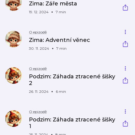
Zima: Záře města
19. 12. 2024
7 min
O epizodě
Zima: Adventní věnec
30. 11. 2024
7 min
O epizodě
Podzim: Záhada ztracené šišky
2
26. 11. 2024
6 min
O epizodě
Podzim: Záhada ztracené šišky
1
25. 11. 2024
8 min