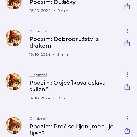
Podzim: Dušičky
25. 10. 2024
9 min
O epizodě
Podzim: Dobrodružství s
drakem
18. 10. 2024
9 min
O epizodě
Podzim: Objevílkova oslava
sklizně
14. 10. 2024
10 min
O epizodě
Podzim: Proč se říjen jmenuje
říjen?