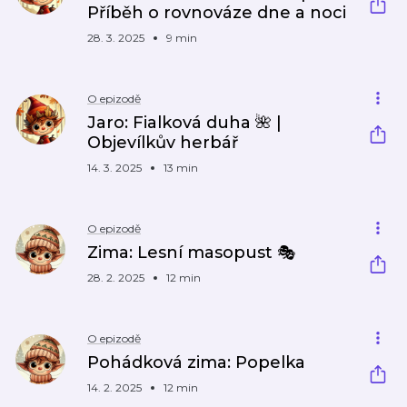
Příběh o rovnováze dne a noci
28. 3. 2025
9 min
O epizodě
Jaro: Fialková duha 🌺 |
Objevílkův herbář
14. 3. 2025
13 min
O epizodě
Zima: Lesní masopust 🎭
28. 2. 2025
12 min
O epizodě
Pohádková zima: Popelka
14. 2. 2025
12 min