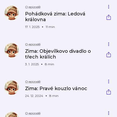
O epizodě
Pohádková zima: Ledová
královna
17. 1. 2025
11 min
O epizodě
Zima: Objevílkovo divadlo o
třech králích
3. 1. 2025
8 min
O epizodě
Zima: Pravé kouzlo vánoc
24. 12. 2024
8 min
O epizodě