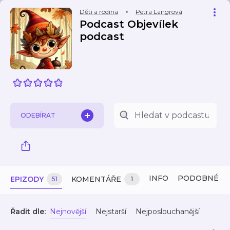
Děti a rodina
Petra Langrová
Podcast Objevílek
podcast
ODEBÍRAT
INFO
PODOBNÉ
EPIZODY
KOMENTÁŘE
51
1
Řadit dle:
Nejnovější
Nejstarší
Nejposlouchanější