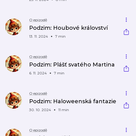
O epizodě
Podzim: Houbové království
13. 11. 2024
7 min
O epizodě
Podzim: Plášť svatého Martina
6. 11. 2024
7 min
O epizodě
Podzim: Haloweenská fantazie
30. 10. 2024
11 min
O epizodě