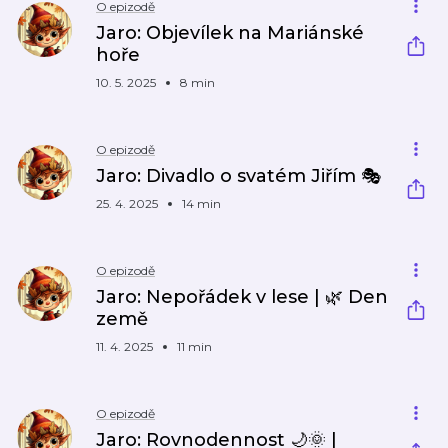
O epizodě
Jaro: Objevílek na Mariánské
hoře
10. 5. 2025
8 min
O epizodě
Jaro: Divadlo o svatém Jiřím 🎭
25. 4. 2025
14 min
O epizodě
Jaro: Nepořádek v lese | 🌿 Den
země
11. 4. 2025
11 min
O epizodě
Jaro: Rovnodennost 🌙🌞 |