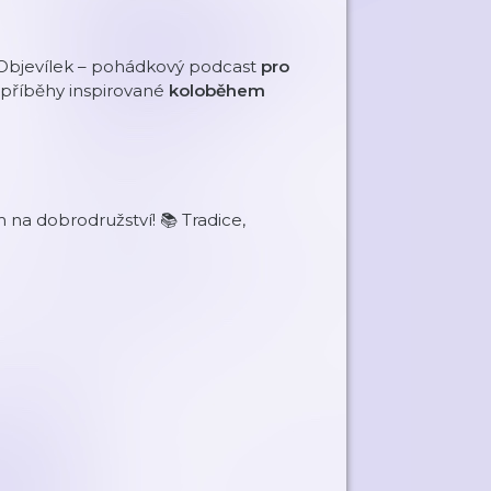
️ Objevílek – pohádkový podcast
pro
příběhy inspirované
koloběhem
m na dobrodružství! 📚 Tradice,