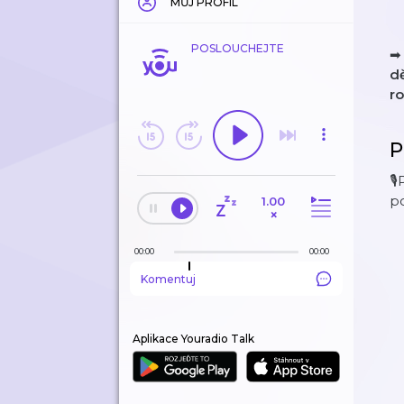
MŮJ PROFIL
POSLOUCHEJTE
d
r
P
🎙
po
1.00
×
00:00
00:00
Komentuj
Aplikace Youradio Talk