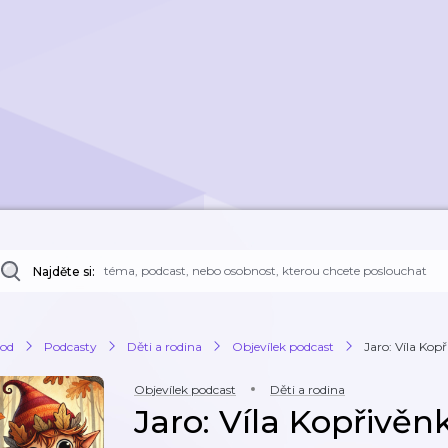
Najděte si:
od
Podcasty
Děti a rodina
Objevílek podcast
Jaro: Víla Kop
Objevílek podcast
Děti a rodina
Jaro: Víla Kopřivěn