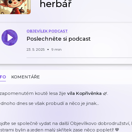
herbář
OBJEVÍLEK PODCAST
Poslechněte si podcast
23. 5. 2025
9 min
NFO
KOMENTÁŘE
 zapomenutém koutě lesa žije
víla Kopřivěnka
🌿.
dnoho dnes se však probudí a něco je jinak...
jďte se společně vydat na další Objevílkovo dobrodružství, k
strami bylin a jeden malý skřítek zase něco popletl! 🤎