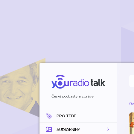
České podcasty a zprávy
Úv
PRO TEBE
AUDIOKNIHY