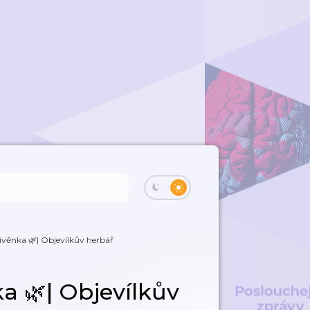
řivěnka 🌿| Objevílkův herbář
ka 🌿| Objevílkův