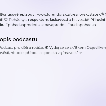
➡
Bonusové epizody
: www.forendors.cz/tresnovskystatek/🎙
ěti
🦊 Pohádky s
respektem, laskavostí
a hravostí🌿
Přírodní
oku
#pohadkaprodeti #zabavaprodeti #audiopohadka
opis podcastu
Podcast pro děti a rodiče. 🌍 Vydej se se skřítkem Objevílke
věsti, historie, příroda a spousta zajímavostí! ✨️