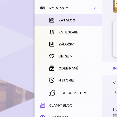
PODCASTY
KATALOG
KOUPENÉ
KATALOG
KATEGORIE
KATEGORIE
ZÁLOŽKY
ZÁLOŽKY
HISTORIE
LÍBÍ SE MI
I
ODEBÍRANÉ
HISTORIE
V
Je
EDITORSKÉ TIPY
ČLÁNKY BLOG
Po
se