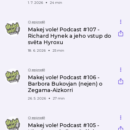
1. 7. 2026
24 min
O epizodě
Makej vole! Podcast #107 -
Richard Hynek a jeho vstup do
světa Hyroxu
18. 6. 2026
25 min
O epizodě
Makej vole! Podcast #106 -
Barbora Bukovjan (nejen) o
Zegama-Aizkorri
26. 5. 2026
27 min
O epizodě
Makej vole! Podcast #105 -