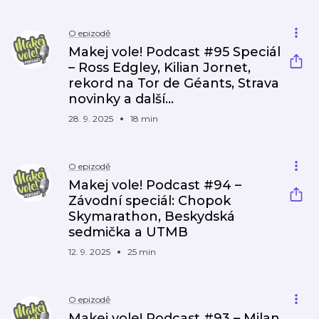
O epizodě
Makej vole! Podcast #95 Speciál
– Ross Edgley, Kilian Jornet,
rekord na Tor de Géants, Strava
novinky a další…
28. 9. 2025
18 min
O epizodě
Makej vole! Podcast #94 –
Závodní speciál: Chopok
Skymarathon, Beskydská
sedmička a UTMB
12. 9. 2025
25 min
O epizodě
Makej vole! Podcast #93 – Milan