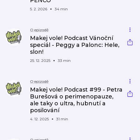
PENCO
5. 2. 2026
34 min
O epizodě
Makej vole! Podcast Vánoční
speciál - Peggy a Palonc: Hele,
slon!
25. 12. 2025
33 min
O epizodě
Makej vole! Podcast #99 - Petra
Burešová o perimenopauze,
ale taky o ultra, hubnutí a
posilování
4. 12. 2025
31 min
O epizodě