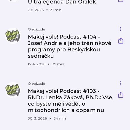
Ultralegenda Dan Orálek
7. 5. 2026
31 min
O epizodě
Makej vole! Podcast #104 -
Josef Andrle a jeho tréninkové
programy pro Beskydskou
sedmičku
15. 4. 2026
39 min
O epizodě
Makej vole! Podcast #103 -
RNDr. Lenka Žáková, Ph.D.: Vše,
co byste měli vědět o
mitochondriích a dopaminu
30. 3. 2026
34 min