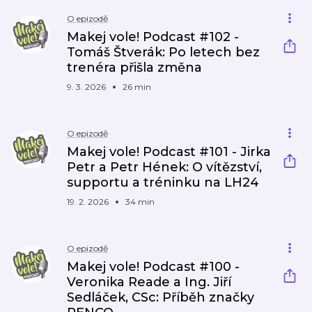
O epizodě
Makej vole! Podcast #102 -
Tomáš Štverák: Po letech bez
trenéra přišla změna
9. 3. 2026
26 min
O epizodě
Makej vole! Podcast #101 - Jirka
Petr a Petr Hének: O vítězství,
supportu a tréninku na LH24
19. 2. 2026
34 min
O epizodě
Makej vole! Podcast #100 -
Veronika Reade a Ing. Jiří
Sedláček, CSc: Příběh značky