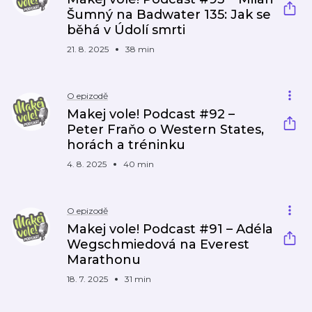
Šumný na Badwater 135: Jak se
běhá v Údolí smrti
21. 8. 2025
38 min
O epizodě
Makej vole! Podcast #92 –
Peter Fraňo o Western States,
horách a tréninku
4. 8. 2025
40 min
O epizodě
Makej vole! Podcast #91 – Adéla
Wegschmiedová na Everest
Marathonu
18. 7. 2025
31 min