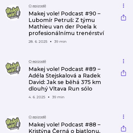
O epizodě
Makej vole! Podcast #90 –
Lubomír Petruš: Z týmu
Mathieu van der Poela k
profesionálnímu trenérství
28. 6. 2025
39 min
O epizodě
Makej vole! Podcast #89 –
Adéla Stejskalová a Radek
David: Jak se běhá 375 km
dlouhý Vltava Run sólo
4. 6. 2025
39 min
O epizodě
Makej vole! Podcast #88 –
Kristýna Černá o biatlonu,