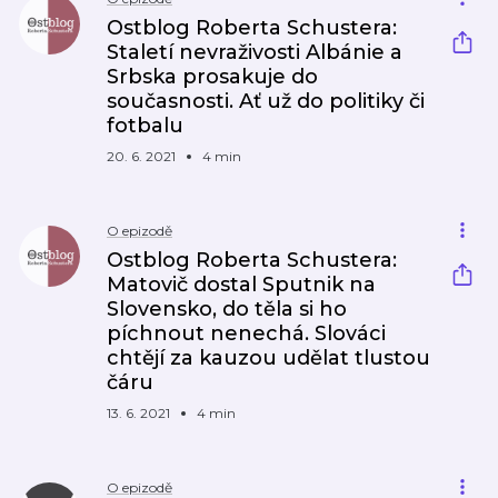
Ostblog Roberta Schustera:
Staletí nevraživosti Albánie a
Srbska prosakuje do
současnosti. Ať už do politiky či
fotbalu
20. 6. 2021
4 min
O epizodě
Ostblog Roberta Schustera:
Matovič dostal Sputnik na
Slovensko, do těla si ho
píchnout nenechá. Slováci
chtějí za kauzou udělat tlustou
čáru
13. 6. 2021
4 min
O epizodě