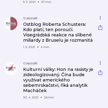
5. 5. 2021
27 min
O epizodě
Ostblog Roberta Schustera:
Kdo platí, ten poroučí.
Visegrádská reakce na slíbené
miliardy z Bruselu je rozmanitá
1. 5. 2021
4 min
O epizodě
Kulturní války: Hon na rasisty je
zideologizovaný. Čína bude
využívat amerického
sebemrskačství, říká analytik
Macháček
30. 4. 2021
26 min