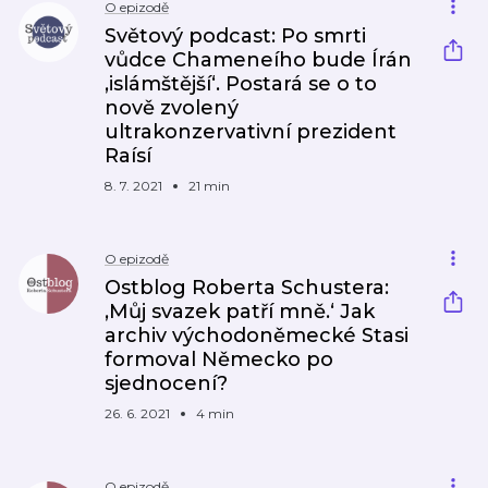
O epizodě
Světový podcast: Po smrti
vůdce Chameneího bude Írán
‚islámštější‘. Postará se o to
nově zvolený
ultrakonzervativní prezident
Raísí
8. 7. 2021
21 min
O epizodě
Ostblog Roberta Schustera:
‚Můj svazek patří mně.‘ Jak
archiv východoněmecké Stasi
formoval Německo po
sjednocení?
26. 6. 2021
4 min
O epizodě