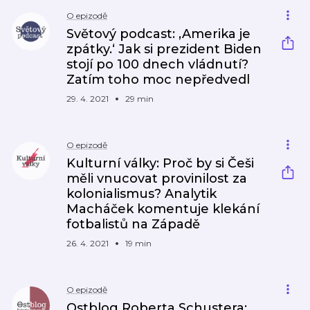
O epizodě
Světový podcast: ‚Amerika je
zpátky.‘ Jak si prezident Biden
stojí po 100 dnech vládnutí?
Zatím toho moc nepředvedl
29. 4. 2021
29 min
O epizodě
Kulturní války: Proč by si Češi
měli vnucovat provinilost za
kolonialismus? Analytik
Macháček komentuje klekání
fotbalistů na Západě
26. 4. 2021
19 min
O epizodě
Ostblog Roberta Schustera: