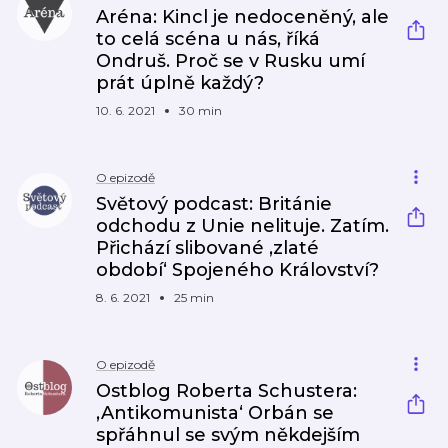
Aréna: Kincl je nedoceněný, ale
to celá scéna u nás, říká
Ondruš. Proč se v Rusku umí
prát úplně každý?
10. 6. 2021
30 min
O epizodě
Světový podcast: Británie
odchodu z Unie nelituje. Zatím.
Přichází slibované ‚zlaté
období‘ Spojeného Království?
8. 6. 2021
25 min
O epizodě
Ostblog Roberta Schustera:
‚Antikomunista‘ Orbán se
spřáhnul se svým někdejším