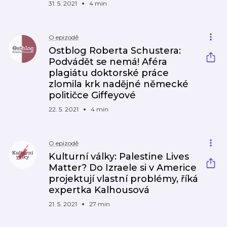
31. 5. 2021
4 min
O epizodě
Ostblog Roberta Schustera:
Podvádět se nemá! Aféra
plagiátu doktorské práce
zlomila krk nadějné německé
političce Giffeyové
22. 5. 2021
4 min
O epizodě
Kulturní války: Palestine Lives
Matter? Do Izraele si v Americe
projektují vlastní problémy, říká
expertka Kalhousová
21. 5. 2021
27 min