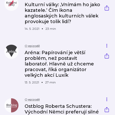
Kulturní války: ‚Vnímám ho jako
kazatele.‘ Čím ikona
anglosaských kulturních válek
provokuje tolik lidí?
14. 5. 2021
23 min
O epizodě
Aréna: Papírování je větší
problém, než postavit
laboratoř. Hlavně už chceme
pracovat, říká organizátor
velkých akcí Luxík
13. 5. 2021
27 min
O epizodě
Ostblog Roberta Schustera:
Východní Němci preferují silné