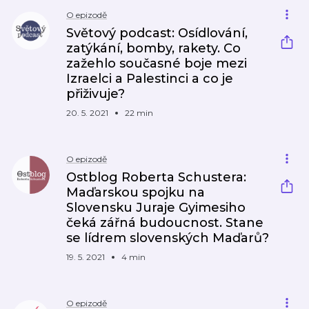
O epizodě
Světový podcast: Osídlování,
zatýkání, bomby, rakety. Co
zažehlo současné boje mezi
Izraelci a Palestinci a co je
přiživuje?
20. 5. 2021
22 min
O epizodě
Ostblog Roberta Schustera:
Maďarskou spojku na
Slovensku Juraje Gyimesiho
čeká zářná budoucnost. Stane
se lídrem slovenských Maďarů?
19. 5. 2021
4 min
O epizodě