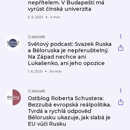
nepřítelem. V Budapešti má
vyrůst čínská univerzita
5. 6. 2021
4 min
O epizodě
Světový podcast: Svazek Ruska
a Běloruska je nepřerušitelný.
Na Západ nechce ani
Lukašenko, ani jeho opozice
1. 6. 2021
34 min
O epizodě
Ostblog Roberta Schustera:
Bezzubá evropská reálpolitika.
Tvrdá a rychlá odpověď
Bělorusku ukazuje, jak slabá je
EU vůči Rusku