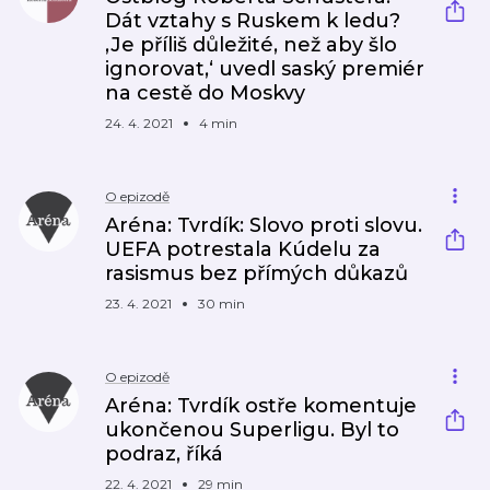
Dát vztahy s Ruskem k ledu?
‚Je příliš důležité, než aby šlo
ignorovat,‘ uvedl saský premiér
na cestě do Moskvy
24. 4. 2021
4 min
O epizodě
Aréna: Tvrdík: Slovo proti slovu.
UEFA potrestala Kúdelu za
rasismus bez přímých důkazů
23. 4. 2021
30 min
O epizodě
Aréna: Tvrdík ostře komentuje
ukončenou Superligu. Byl to
podraz, říká
22. 4. 2021
29 min