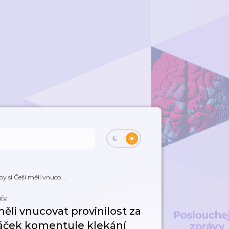
by si Češi měli vnuco...
ře
 měli vnucovat provinilost za
háček komentuje klekání