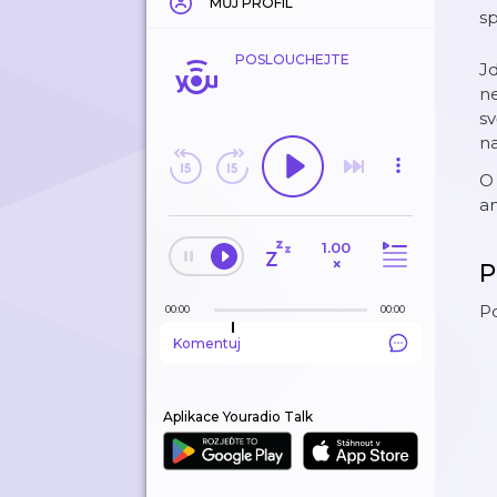
MŮJ PROFIL
s
POSLOUCHEJTE
Jd
ne
sv
na
O 
an
1.00
×
P
Po
00:00
00:00
Komentuj
Aplikace Youradio Talk