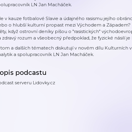
polupracovník LN Jan Macháček.
e v kauze fotbalové Slavie a údajného rasismu jejího obrán
bo o hlubší kulturní propast mezi Východem a Západem? Po
ěty, když ostrovní deníky píšou o "rasistických" východoevr
 zdravý rozum a všeobecný předpoklad, že fyzické násilí je 
tom a dalších tématech diskutují v novém dílu Kulturních
alytik a spolupracovník LN Jan Macháček.
opis podcastu
dcast serveru Lidovky.cz