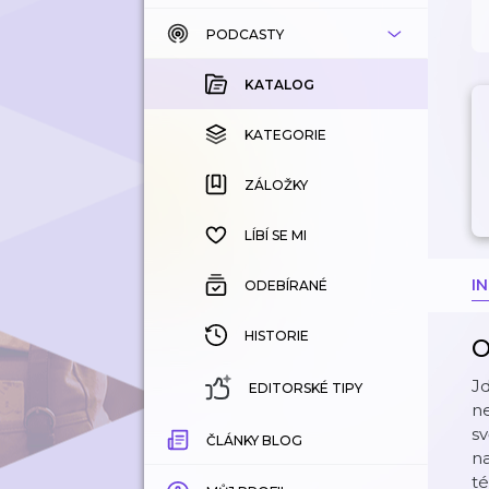
PODCASTY
KATALOG
KOUPENÉ
KATALOG
KATEGORIE
KATEGORIE
ZÁLOŽKY
ZÁLOŽKY
HISTORIE
LÍBÍ SE MI
I
ODEBÍRANÉ
HISTORIE
O
Jd
EDITORSKÉ TIPY
ne
sv
ČLÁNKY BLOG
na
té