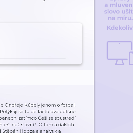
ce Ondřeje Kúdely jenom o fotbal,
týkají se tu de facto dva odlišné
opanech, zatímco Češi se soustředí
horší než slovní? O tom a dalších
N Štěpán Hobza a analytik a