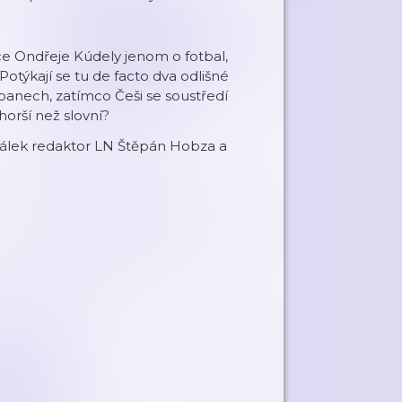
ce Ondřeje Kúdely jenom o fotbal,
týkají se tu de facto dva odlišné
opanech, zatímco Češi se soustředí
horší než slovní?
 válek redaktor LN Štěpán Hobza a