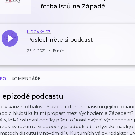
fotbalistů na Západě
LIDOVKY.CZ
Poslechněte si podcast
26. 4. 2021
19 min
NFO
KOMENTÁŘE
 epizodě podcastu
e v kauze fotbalové Slavie a údajného rasismu jejího obrán
bo o hlubší kulturní propast mezi Východem a Západem? Po
ěty, když ostrovní deníky píšou o "rasistických" východoevr
 zdravý rozum a všeobecný předpoklad, že fyzické násilí je 
matech diskutují v novém dílu Kulturních válek redaktor L