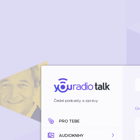
České podcasty a zprávy
Úv
PRO TEBE
AUDIOKNIHY