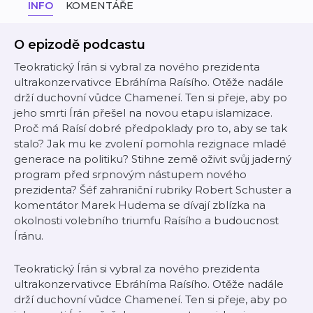
INFO
KOMENTÁŘE
O epizodě podcastu
Teokratický Írán si vybral za nového prezidenta
ultrakonzervativce Ebráhíma Raísího. Otěže nadále
drží duchovní vůdce Chameneí. Ten si přeje, aby po
jeho smrti Írán přešel na novou etapu islamizace.
Proč má Raísí dobré předpoklady pro to, aby se tak
stalo? Jak mu ke zvolení pomohla rezignace mladé
generace na politiku? Stihne země oživit svůj jaderný
program před srpnovým nástupem nového
prezidenta? Šéf zahraniční rubriky Robert Schuster a
komentátor Marek Hudema se dívají zblízka na
okolnosti volebního triumfu Raísího a budoucnost
Íránu.
Teokratický Írán si vybral za nového prezidenta
ultrakonzervativce Ebráhíma Raísího. Otěže nadále
drží duchovní vůdce Chameneí. Ten si přeje, aby po