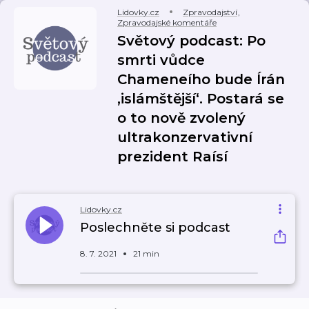
Lidovky.cz
Zpravodajství
,
Zpravodajské komentáře
Světový podcast: Po
smrti vůdce
Chameneího bude Írán
‚islámštější‘. Postará se
o to nově zvolený
ultrakonzervativní
prezident Raísí
Lidovky.cz
Poslechněte si podcast
8. 7. 2021
21 min