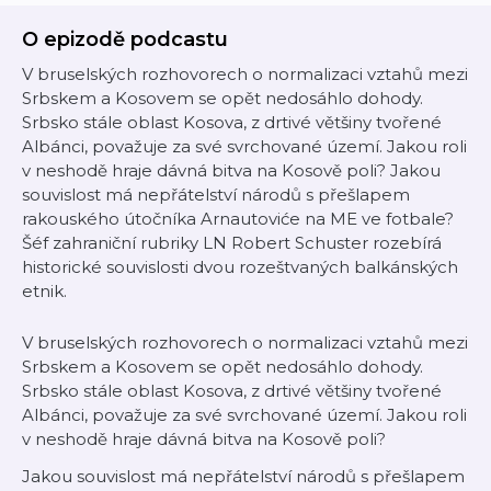
O epizodě podcastu
V bruselských rozhovorech o normalizaci vztahů mezi
Srbskem a Kosovem se opět nedosáhlo dohody.
Srbsko stále oblast Kosova, z drtivé většiny tvořené
Albánci, považuje za své svrchované území. Jakou roli
v neshodě hraje dávná bitva na Kosově poli? Jakou
souvislost má nepřátelství národů s přešlapem
rakouského útočníka Arnautoviće na ME ve fotbale?
Šéf zahraniční rubriky LN Robert Schuster rozebírá
historické souvislosti dvou rozeštvaných balkánských
etnik.
V bruselských rozhovorech o normalizaci vztahů mezi
Srbskem a Kosovem se opět nedosáhlo dohody.
Srbsko stále oblast Kosova, z drtivé většiny tvořené
Albánci, považuje za své svrchované území. Jakou roli
v neshodě hraje dávná bitva na Kosově poli?
Jakou souvislost má nepřátelství národů s přešlapem