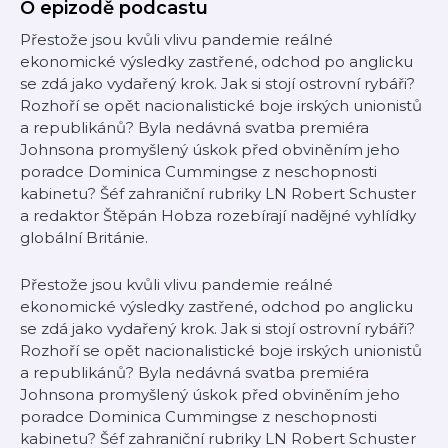
O epizodě podcastu
Přestože jsou kvůli vlivu pandemie reálné
ekonomické výsledky zastřené, odchod po anglicku
se zdá jako vydařený krok. Jak si stojí ostrovní rybáři?
Rozhoří se opět nacionalistické boje irských unionistů
a republikánů? Byla nedávná svatba premiéra
Johnsona promyšlený úskok před obviněním jeho
poradce Dominica Cummingse z neschopnosti
kabinetu? Šéf zahraniční rubriky LN Robert Schuster
a redaktor Štěpán Hobza rozebírají nadějné vyhlídky
globální Británie.
Přestože jsou kvůli vlivu pandemie reálné
ekonomické výsledky zastřené, odchod po anglicku
se zdá jako vydařený krok. Jak si stojí ostrovní rybáři?
Rozhoří se opět nacionalistické boje irských unionistů
a republikánů? Byla nedávná svatba premiéra
Johnsona promyšlený úskok před obviněním jeho
poradce Dominica Cummingse z neschopnosti
kabinetu? Šéf zahraniční rubriky LN Robert Schuster