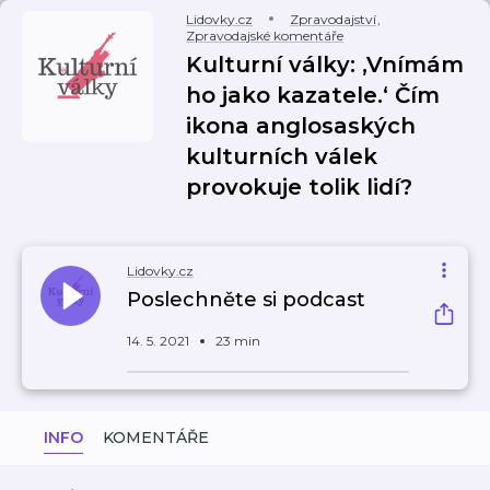
Lidovky.cz
Zpravodajství
,
Zpravodajské komentáře
Kulturní války: ‚Vnímám
ho jako kazatele.‘ Čím
ikona anglosaských
kulturních válek
provokuje tolik lidí?
Lidovky.cz
Poslechněte si podcast
14. 5. 2021
23 min
INFO
KOMENTÁŘE