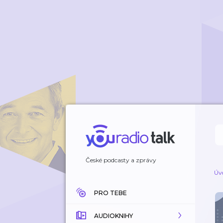
České podcasty a zprávy
Úv
PRO TEBE
AUDIOKNIHY