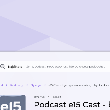
Najděte si:
od
Podcasty
Byznys
e15 Cast - byznys, ekonomika, trhy, budou
Byznys
E15.cz
Podcast e15 Cast - 