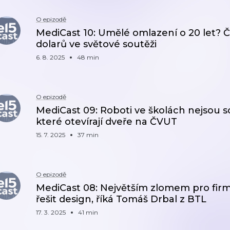
O epizodě
MediCast 10: Umělé omlazení o 20 let? Če
dolarů ve světové soutěži
6. 8. 2025
48 min
O epizodě
MediCast 09: Roboti ve školách nejsou sci
které otevírají dveře na ČVUT
15. 7. 2025
37 min
O epizodě
MediCast 08: Největším zlomem pro firmu
řešit design, říká Tomáš Drbal z BTL
17. 3. 2025
41 min