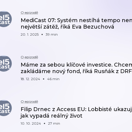
O epizodě
MediCast 07: Systém nestíhá tempo nem
největší zátěž, říká Eva Bezuchová
20. 1. 2025
39 min
O epizodě
Máme za sebou klíčové investice. Chcem
zakládáme nový fond, říká Rusňák z DR
18. 12. 2024
46 min
O epizodě
Filip Drnec z Access EU: Lobbisté ukaz
jak vypadá reálný život
10. 10. 2024
27 min