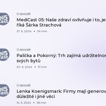
O epizodě
MediCast 05: Naše zdraví ovlivňuje i to, je
říká Šárka Strachová
27. 6. 2024
34 min
O epizodě
Palička a Pokorný: Trh zajímá udržitelnost,
svých bytů
20. 6. 2024
31 min
O epizodě
Lenka Koenigsmark: Firmy mají generovat 
důležité i jiné věci
14. 5. 2024
36 min