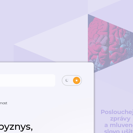
cnost
byznys,