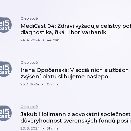
O epizodě
MediCast 04: Zdraví vyžaduje celistvý po
diagnostika, říká Libor Varhaník
24. 4. 2024
44 min
O epizodě
Irena Opočenská: V sociálních službách
zvýšení platu slibujeme naslepo
26. 3. 2024
35 min
O epizodě
Jakub Hollmann z advokátní společnosti
důvěryhodnost svěřenských fondů posíli
20. 3. 2024
31 min