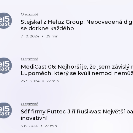
O epizodě
Stejskal z Heluz Group: Nepovedená digi
se dotkne každého
7. 10. 2024
39 min
O epizodě
MediCast 06: Nejhorší je, že jsem závislý n
Lupoměch, který se kvůli nemoci nemů
25. 9. 2024
22 min
O epizodě
Šéf firmy Futtec Jiří Rušikvas: Největší b
inovativní
5. 8. 2024
27 min