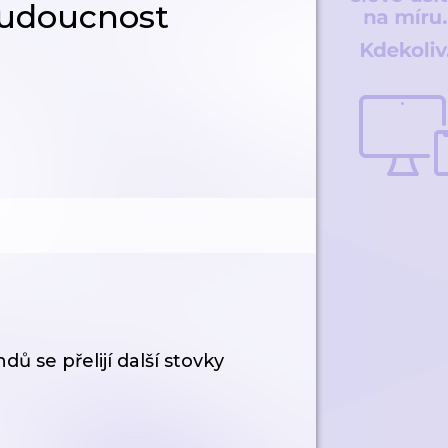
budoucnost
ů se přelijí další stovky