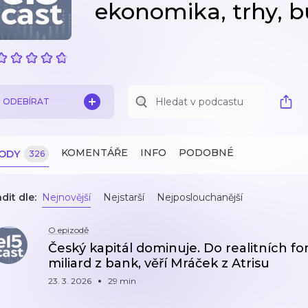
ekonomika, trhy, 
ODEBÍRAT
KOMENTÁŘE
INFO
PODOBNÉ
ZODY
326
dit dle:
Nejnovější
Nejstarší
Nejposlouchanější
O epizodě
Český kapitál dominuje. Do realitních fond
miliard z bank, věří Mráček z Atrisu
23. 3. 2026
29 min