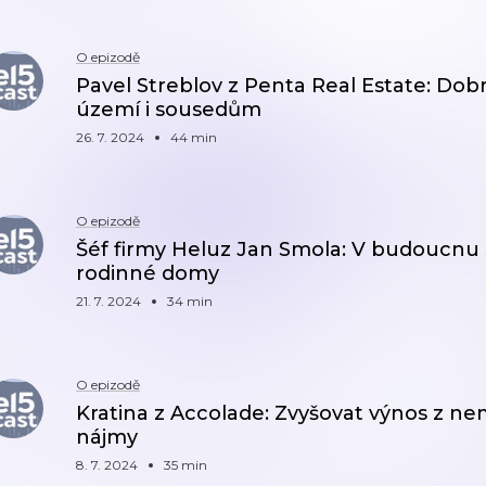
O epizodě
Pavel Streblov z Penta Real Estate: Dob
území i sousedům
26. 7. 2024
44 min
O epizodě
Šéf firmy Heluz Jan Smola: V budoucnu 
rodinné domy
21. 7. 2024
34 min
O epizodě
Kratina z Accolade: Zvyšovat výnos z ne
nájmy
8. 7. 2024
35 min