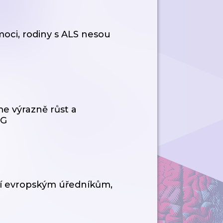
oci, rodiny s ALS nesou
e výrazně růst a
FG
ují evropským úředníkům,