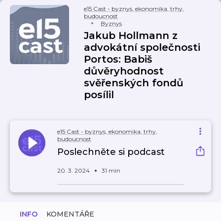
e15 Cast - byznys, ekonomika, trhy,
budoucnost
Byznys
Jakub Hollmann z
advokátní společnosti
Portos: Babiš
důvěryhodnost
svěřenských fondů
posílil
e15 Cast - byznys, ekonomika, trhy,
budoucnost
Poslechněte si podcast
20. 3. 2024
31 min
INFO
KOMENTÁŘE