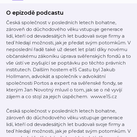
O epizodě podcastu
Česká společnost v posledních letech bohatne,
zároveň do důchodového věku vstupuje generace
lidí, kteří od devadesátých let budovali svoje firmy a
teď hledají možnosti, jak je předat svým potomkům. V
neposlední řadě také už deset let platí díky novému
občanskému zákoníku úprava svěřenských fondů a to
vše ústí ve zvyšující se poptávku po těchto právních
institutech. Dalším hostem e15 Castu byl Jakub
Hollmann, advokát a společník v advokátní
společnosti Portos a expert na svěřenské fondy, se
kterým Jan Novotný mluvil o tom, jak se o ně vyvíjí
zájem a co stojí za jejich úspěchem. www.e15.cz
Česká společnost v posledních letech bohatne,
zároveň do důchodového věku vstupuje generace
lidí, kteří od devadesátých let budovali svoje firmy a
teď hledají možnosti, jak je předat svým potomkům. V