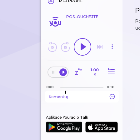
MŮJ PROFIL
P
POSLOUCHEJTE
Po
ud
1.00
×
00:00
00:00
Komentuj
Aplikace Youradio Talk