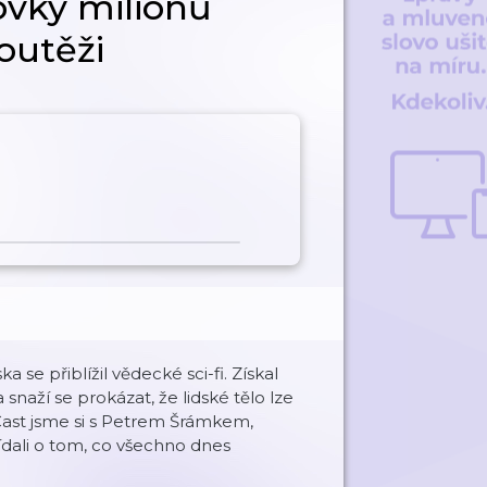
tovky milionů
outěži
se přiblížil vědecké sci-fi. Získal
naží se prokázat, že lidské tělo lze
Cast jsme si s Petrem Šrámkem,
ídali o tom, co všechno dnes