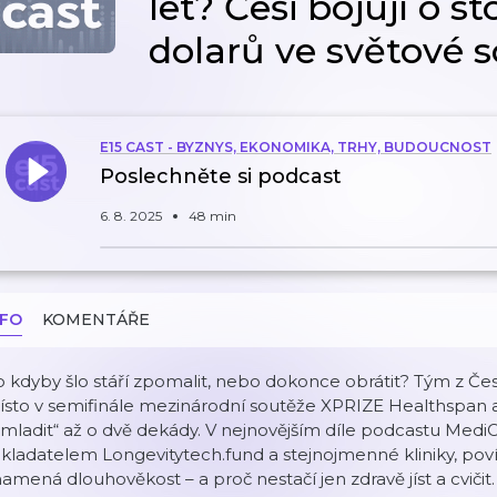
let? Češi bojují o s
dolarů ve světové s
E15 CAST - BYZNYS, EKONOMIKA, TRHY, BUDOUCNOST
Poslechněte si podcast
6. 8. 2025
48 min
NFO
KOMENTÁŘE
 kdyby šlo stáří zpomalit, nebo dokonce obrátit? Tým z Česka 
sto v semifinále mezinárodní soutěže XPRIZE Healthspan a s
mladit“ až o dvě dekády. V nejnovějším díle podcastu Medi
kladatelem Longevitytech.fund a stejnojmenné kliniky, pov
amená dlouhověkost – a proč nestačí jen zdravě jíst a cvičit.