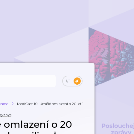
cnost
MediCast 10: Umělé omlazení o 20 let? Češi...
Byznys
 omlazení o 20