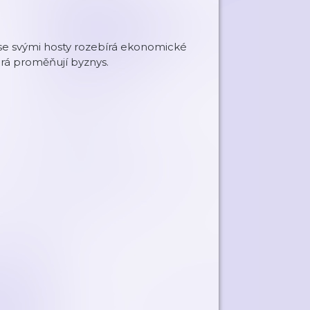
 se svými hosty rozebírá ekonomické
rá proměňují byznys.