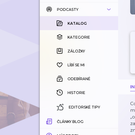
PODCASTY
KATALOG
KOUPENÉ
KATALOG
KATEGORIE
KATEGORIE
ZÁLOŽKY
ZÁLOŽKY
HISTORIE
LÍBÍ SE MI
ODEBÍRANÉ
I
HISTORIE
Co
EDITORSKÉ TIPY
mí
„o
ČLÁNKY BLOG
za
zn