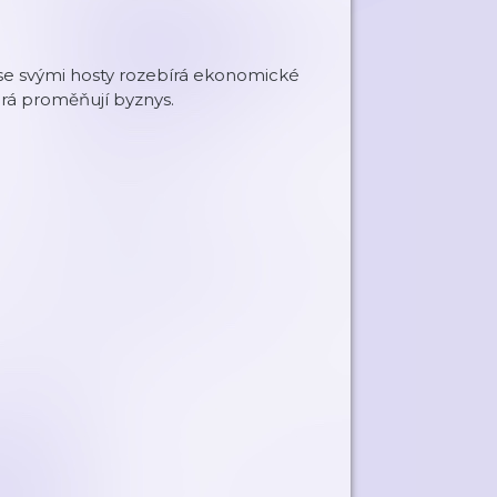
 se svými hosty rozebírá ekonomické
rá proměňují byznys.