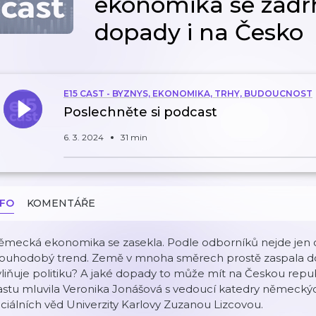
ekonomika se zadrh
dopady i na Česko
E15 CAST - BYZNYS, EKONOMIKA, TRHY, BUDOUCNOST
Poslechněte si podcast
6. 3. 2024
31 min
NFO
KOMENTÁŘE
mecká ekonomika se zasekla. Podle odborníků nejde jen o 
louhodobý trend. Země v mnoha směrech prostě zaspala dob
liňuje politiku? A jaké dopady to může mít na Českou repub
stu mluvila Veronika Jonášová s vedoucí katedry německých
ciálních věd Univerzity Karlovy Zuzanou Lizcovou.