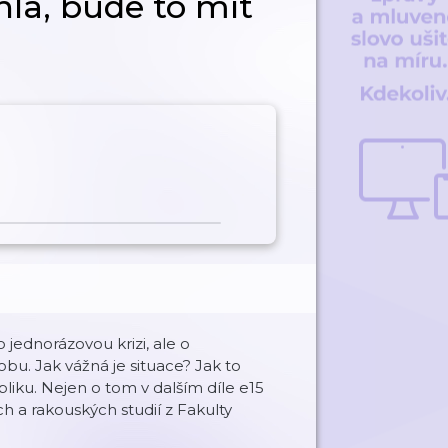
la, bude to mít
jednorázovou krizi, ale o
u. Jak vážná je situace? Jak to
liku. Nejen o tom v dalším díle e15
 a rakouských studií z Fakulty