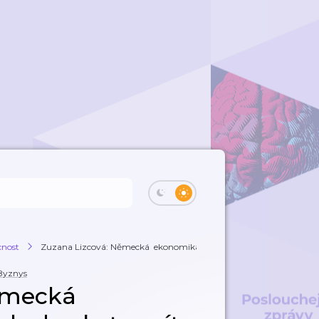
cnost
Zuzana Lizcová: Německá ekonomika se zadr...
Byznys
Německá