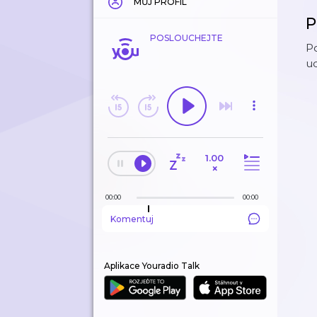
MŮJ PROFIL
P
POSLOUCHEJTE
Po
ud
1.00
×
00:00
00:00
Komentuj
Aplikace Youradio Talk