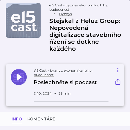
e15 Cast - byznys, ekonomika, trhy,
budoucnost
Byznys
Stejskal z Heluz Group:
Nepovedená
digitalizace stavebního
řízení se dotkne
každého
e15 Cast - byznys, ekonomika, trhy,
budoucnost
Poslechněte si podcast
7. 10. 2024
39 min
INFO
KOMENTÁŘE