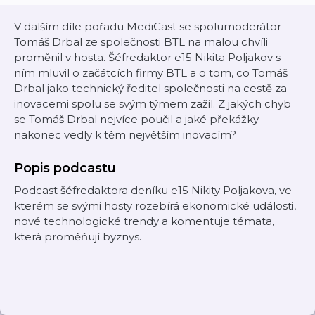
V dalším díle pořadu MediCast se spolumoderátor
Tomáš Drbal ze společnosti BTL na malou chvíli
proměnil v hosta. Šéfredaktor e15 Nikita Poljakov s
ním mluvil o začátcích firmy BTL a o tom, co Tomáš
Drbal jako technický ředitel společnosti na cestě za
inovacemi spolu se svým týmem zažil. Z jakých chyb
se Tomáš Drbal nejvíce poučil a jaké překážky
nakonec vedly k těm největším inovacím?
Popis podcastu
Podcast šéfredaktora deníku e15 Nikity Poljakova, ve
kterém se svými hosty rozebírá ekonomické události,
nové technologické trendy a komentuje témata,
která proměňují byznys.