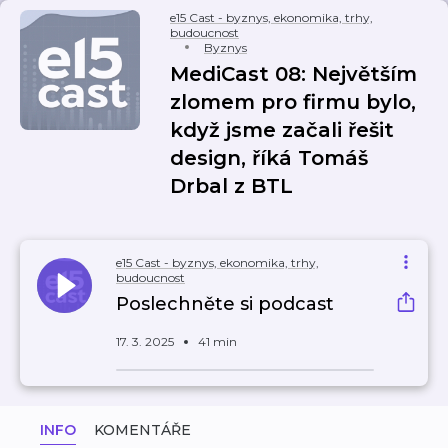
e15 Cast - byznys, ekonomika, trhy,
budoucnost
Byznys
MediCast 08: Největším
zlomem pro firmu bylo,
když jsme začali řešit
design, říká Tomáš
Drbal z BTL
e15 Cast - byznys, ekonomika, trhy,
budoucnost
Poslechněte si podcast
17. 3. 2025
41 min
INFO
KOMENTÁŘE