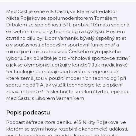
MediCast je série e15 Castu, ve které šéfredaktor
Nikita Poljakov se spolumoderátorem Tomášem
Drbalem ze společnosti BTL probírají témata spojená
se světem medicíny, technologií a byznysu. Hostem
čtvrtého dílu byl Libor Varhaník, bývalý úspěšný atlet
a v současnosti především sportovní funkcionář a
mimo jiné i místopředseda Českého olympijského
výboru. Jak důležité je pro vrcholové sportovce zdraví
a jak se olympionici udržují v kondici? Jak medicínské
technologie pomáhají sportovcům s regenerací?
Které země jsou v použití moderních technologií při
sportu nejdál? A jak využít technologie ke zlepšení
zdraví mládeže? Poslechněte si celou čtvrtou epizodu
MediCastu s Liborem Varhaníkem
Popis podcastu
Podcast šéfredaktora deníku e15 Nikity Poljakova, ve
kterém se svými hosty rozebírá ekonomické události,
nové technologické trendy a komentuje témata,