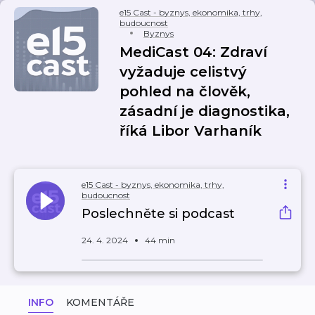
e15 Cast - byznys, ekonomika, trhy,
budoucnost
Byznys
MediCast 04: Zdraví
vyžaduje celistvý
pohled na člověk,
zásadní je diagnostika,
říká Libor Varhaník
e15 Cast - byznys, ekonomika, trhy,
budoucnost
Poslechněte si podcast
24. 4. 2024
44 min
INFO
KOMENTÁŘE