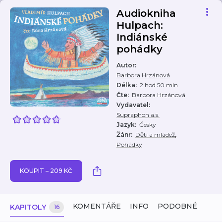
Audiokniha
Hulpach:
Indiánské
pohádky
Autor
:
Barbora Hrzánová
Délka
:
2 hod 50 min
Čte
:
Barbora Hrzánová
Vydavatel
:
Supraphon a.s.
Jazyk
:
Česky
,
Žánr
:
Děti a mládež
Pohádky
KOUPIT – 209 KČ
KOMENTÁŘE
INFO
PODOBNÉ
KAPITOLY
16