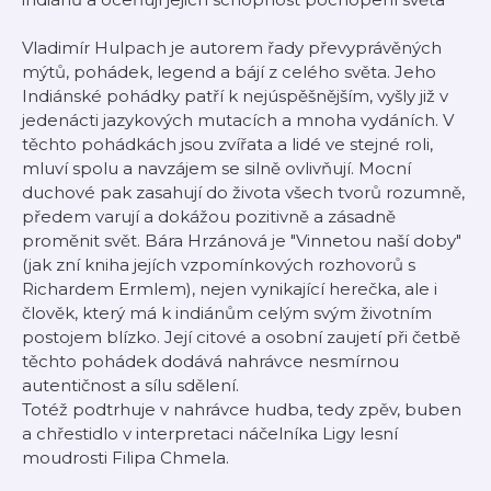
Vladimír Hulpach je autorem řady převyprávěných
mýtů, pohádek, legend a bájí z celého světa. Jeho
Indiánské pohádky patří k nejúspěšnějším, vyšly již v
jedenácti jazykových mutacích a mnoha vydáních. V
těchto pohádkách jsou zvířata a lidé ve stejné roli,
mluví spolu a navzájem se silně ovlivňují. Mocní
duchové pak zasahují do života všech tvorů rozumně,
předem varují a dokážou pozitivně a zásadně
proměnit svět. Bára Hrzánová je "Vinnetou naší doby"
(jak zní kniha jejích vzpomínkových rozhovorů s
Richardem Ermlem), nejen vynikající herečka, ale i
člověk, který má k indiánům celým svým životním
postojem blízko. Její citové a osobní zaujetí při četbě
těchto pohádek dodává nahrávce nesmírnou
autentičnost a sílu sdělení.
Totéž podtrhuje v nahrávce hudba, tedy zpěv, buben
a chřestidlo v interpretaci náčelníka Ligy lesní
moudrosti Filipa Chmela.