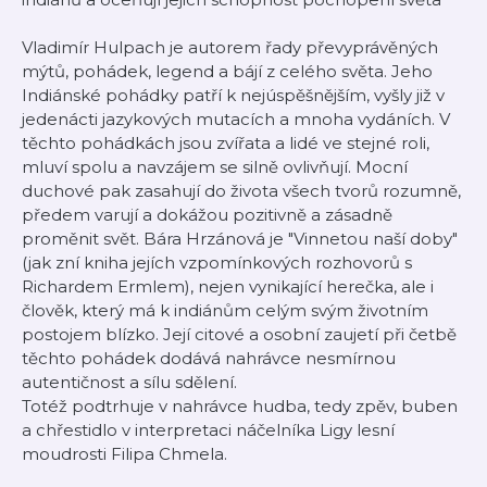
Vladimír Hulpach je autorem řady převyprávěných
mýtů, pohádek, legend a bájí z celého světa. Jeho
Indiánské pohádky patří k nejúspěšnějším, vyšly již v
jedenácti jazykových mutacích a mnoha vydáních. V
těchto pohádkách jsou zvířata a lidé ve stejné roli,
mluví spolu a navzájem se silně ovlivňují. Mocní
duchové pak zasahují do života všech tvorů rozumně,
předem varují a dokážou pozitivně a zásadně
proměnit svět. Bára Hrzánová je "Vinnetou naší doby"
(jak zní kniha jejích vzpomínkových rozhovorů s
Richardem Ermlem), nejen vynikající herečka, ale i
člověk, který má k indiánům celým svým životním
postojem blízko. Její citové a osobní zaujetí při četbě
těchto pohádek dodává nahrávce nesmírnou
autentičnost a sílu sdělení.
Totéž podtrhuje v nahrávce hudba, tedy zpěv, buben
a chřestidlo v interpretaci náčelníka Ligy lesní
moudrosti Filipa Chmela.