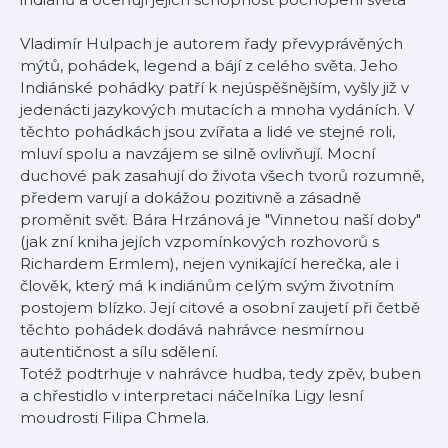
Vladimír Hulpach je autorem řady převyprávěných
mýtů, pohádek, legend a bájí z celého světa. Jeho
Indiánské pohádky patří k nejúspěšnějším, vyšly již v
jedenácti jazykových mutacích a mnoha vydáních. V
těchto pohádkách jsou zvířata a lidé ve stejné roli,
mluví spolu a navzájem se silně ovlivňují. Mocní
duchové pak zasahují do života všech tvorů rozumně,
předem varují a dokážou pozitivně a zásadně
proměnit svět. Bára Hrzánová je "Vinnetou naší doby"
(jak zní kniha jejích vzpomínkových rozhovorů s
Richardem Ermlem), nejen vynikající herečka, ale i
člověk, který má k indiánům celým svým životním
postojem blízko. Její citové a osobní zaujetí při četbě
těchto pohádek dodává nahrávce nesmírnou
autentičnost a sílu sdělení.
Totéž podtrhuje v nahrávce hudba, tedy zpěv, buben
a chřestidlo v interpretaci náčelníka Ligy lesní
moudrosti Filipa Chmela.