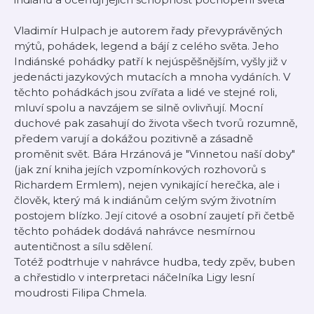
Vladimír Hulpach je autorem řady převyprávěných
mýtů, pohádek, legend a bájí z celého světa. Jeho
Indiánské pohádky patří k nejúspěšnějším, vyšly již v
jedenácti jazykových mutacích a mnoha vydáních. V
těchto pohádkách jsou zvířata a lidé ve stejné roli,
mluví spolu a navzájem se silně ovlivňují. Mocní
duchové pak zasahují do života všech tvorů rozumně,
předem varují a dokážou pozitivně a zásadně
proměnit svět. Bára Hrzánová je "Vinnetou naší doby"
(jak zní kniha jejích vzpomínkových rozhovorů s
Richardem Ermlem), nejen vynikající herečka, ale i
člověk, který má k indiánům celým svým životním
postojem blízko. Její citové a osobní zaujetí při četbě
těchto pohádek dodává nahrávce nesmírnou
autentičnost a sílu sdělení.
Totéž podtrhuje v nahrávce hudba, tedy zpěv, buben
a chřestidlo v interpretaci náčelníka Ligy lesní
moudrosti Filipa Chmela.