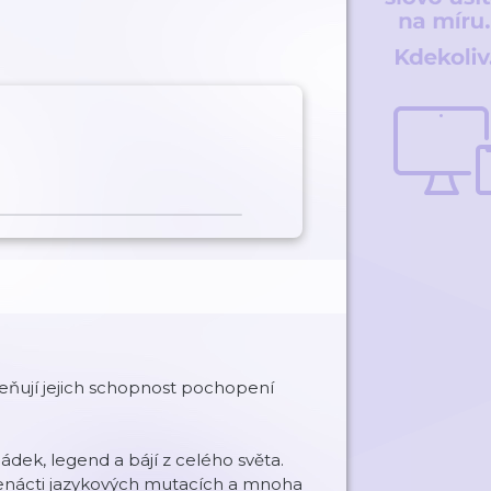
ceňují jejich schopnost pochopení
ek, legend a bájí z celého světa.
edenácti jazykových mutacích a mnoha