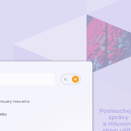
Moudrý Hiawatha
ádky