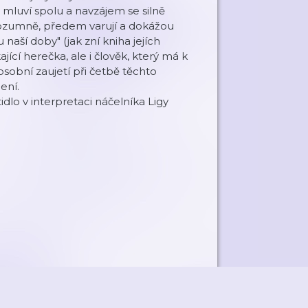
, mluví spolu a navzájem se silně
 rozumně, předem varují a dokážou
naší doby" (jak zní kniha jejích
cí herečka, ale i člověk, který má k
sobní zaujetí při četbě těchto
ení.
dlo v interpretaci náčelníka Ligy