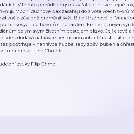
dáních. V těchto pohádkách jsou zvířata a lidé ve stejné roli
livňují. Mocní duchové pak zasahují do života všech tvorů
zitivně a zásadně proměnit svět. Bára Hrzánová je "Vinnetou 
pomínkových rozhovorů s Richardem Ermlem), nejen vynikají
diánům celým svým životním postojem blízko. Její citové a o
hádek dodává nahrávce nesmírnou autentičnost a sílu sděl
též podtrhuje v nahrávce hudba, tedy zpěv, buben a chřesti
sní moudrosti Filipa Chmela.
udební zvuky Filip Chmel