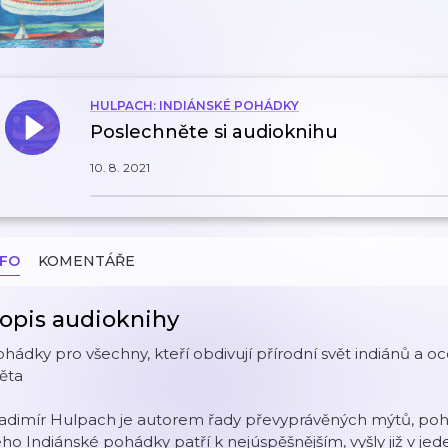
HULPACH: INDIÁNSKÉ POHÁDKY
Poslechněte si audioknihu
10. 8. 2021
NFO
KOMENTÁŘE
opis audioknihy
hádky pro všechny, kteří obdivují přírodní svět indiánů a o
ěta
adimír Hulpach je autorem řady převyprávěných mýtů, pohád
ho Indiánské pohádky patří k nejúspěšnějším, vyšly již v j