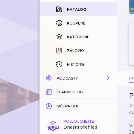
KATALOG
KOUPENÉ
KATEGORIE
ZÁLOŽKY
HISTORIE
I
PODCASTY
ČLÁNKY BLOG
KATALOG
P
Po
KATEGORIE
MŮJ PROFIL
sv
ZÁLOŽKY
POSLOUCHEJTE
Vl
Dnešní přehled
Je
LÍBÍ SE MI