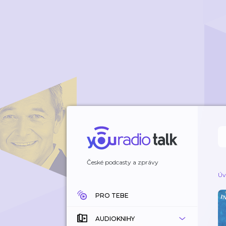
České podcasty a zprávy
Úv
PRO TEBE
AUDIOKNIHY