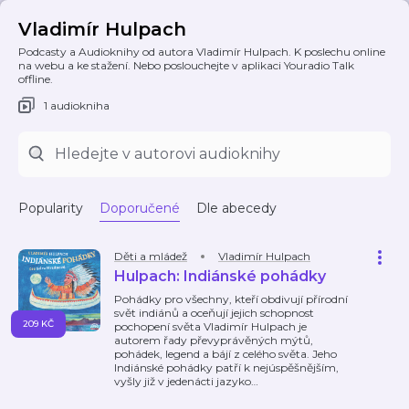
Vladimír Hulpach
Podcasty a Audioknihy od autora Vladimír Hulpach. K poslechu online
na webu a ke stažení. Nebo poslouchejte v aplikaci Youradio Talk
offline.
1 audiokniha
Popularity
Doporučené
Dle abecedy
Děti a mládež
Vladimír Hulpach
Hulpach: Indiánské pohádky
Pohádky pro všechny, kteří obdivují přírodní
svět indiánů a oceňují jejich schopnost
209 KČ
pochopení světa Vladimír Hulpach je
autorem řady převyprávěných mýtů,
pohádek, legend a bájí z celého světa. Jeho
Indiánské pohádky patří k nejúspěšnějším,
vyšly již v jedenácti jazyko
…