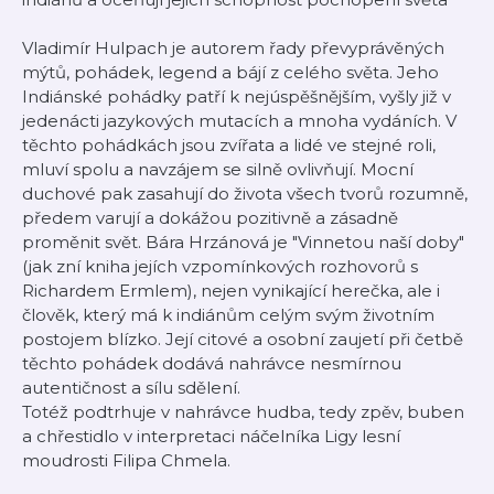
Vladimír Hulpach je autorem řady převyprávěných
mýtů, pohádek, legend a bájí z celého světa. Jeho
Indiánské pohádky patří k nejúspěšnějším, vyšly již v
jedenácti jazykových mutacích a mnoha vydáních. V
těchto pohádkách jsou zvířata a lidé ve stejné roli,
mluví spolu a navzájem se silně ovlivňují. Mocní
duchové pak zasahují do života všech tvorů rozumně,
předem varují a dokážou pozitivně a zásadně
proměnit svět. Bára Hrzánová je "Vinnetou naší doby"
(jak zní kniha jejích vzpomínkových rozhovorů s
Richardem Ermlem), nejen vynikající herečka, ale i
člověk, který má k indiánům celým svým životním
postojem blízko. Její citové a osobní zaujetí při četbě
těchto pohádek dodává nahrávce nesmírnou
autentičnost a sílu sdělení.
Totéž podtrhuje v nahrávce hudba, tedy zpěv, buben
a chřestidlo v interpretaci náčelníka Ligy lesní
moudrosti Filipa Chmela.