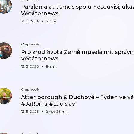
Paralen a autismus spolu nesouvisí, ukaz
Vědátornews
14. 5. 2026
21 min
O epizodě
Pro zrod života Země musela mít správn
Vědátornews
13. 5. 2026
19 min
O epizodě
Attenborough & Duchové – Týden ve vědě 
#JaRon a #Ladislav
12. 5. 2026
2 hod 28 min