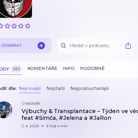
ODEBÍRAT
KOMENTÁŘE
INFO
PODOBNÉ
ZODY
582
dit dle:
Nejnovější
Nejstarší
Nejposlouchanější
O epizodě
Výbuchy & Transplantace – Týden ve vědě 2
feat #Simča, #Jelena a #JaRon
2. 6. 2026
3 hod 4 min