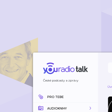
České podcasty a zprávy
Úv
PRO TEBE
AUDIOKNIHY