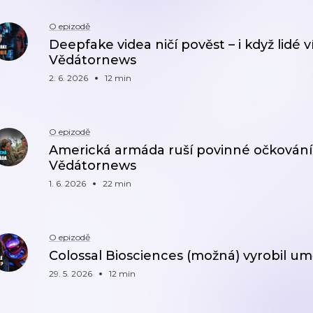
O epizodě
Deepfake videa ničí pověst – i když lidé ví
Vědátornews
2. 6. 2026
12 min
O epizodě
Americká armáda ruší povinné očkování 
Vědátornews
1. 6. 2026
22 min
O epizodě
Colossal Biosciences (možná) vyrobil um
29. 5. 2026
12 min