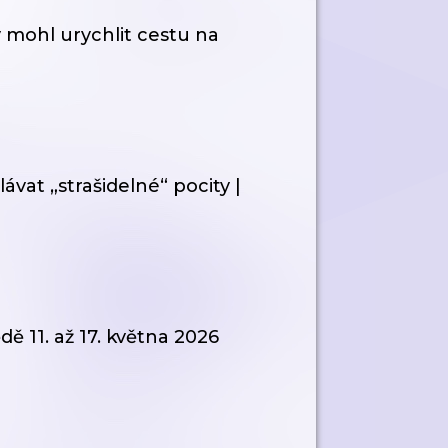
 mohl urychlit cestu na
vat „strašidelné“ pocity |
ě 11. až 17. května 2026