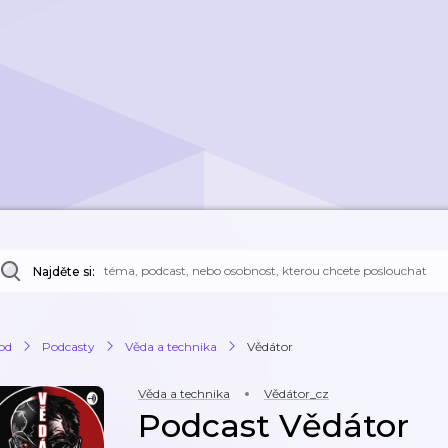
Najděte si:
od
Podcasty
Věda a technika
Vědátor
Věda a technika
Vědátor_cz
Podcast Vědátor