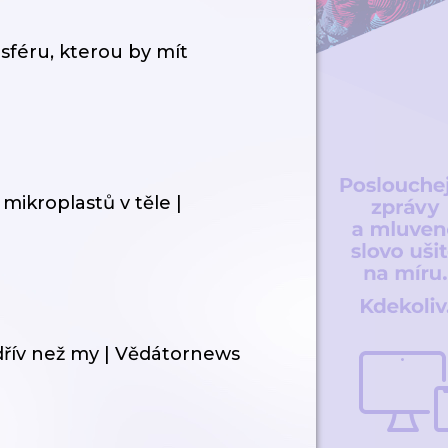
féru, kterou by mít
ikroplastů v těle |
dřív než my | Vědátornews