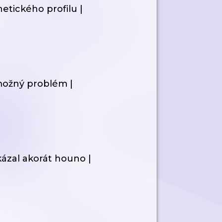
etického profilu |
 možný problém |
zal akorát houno |