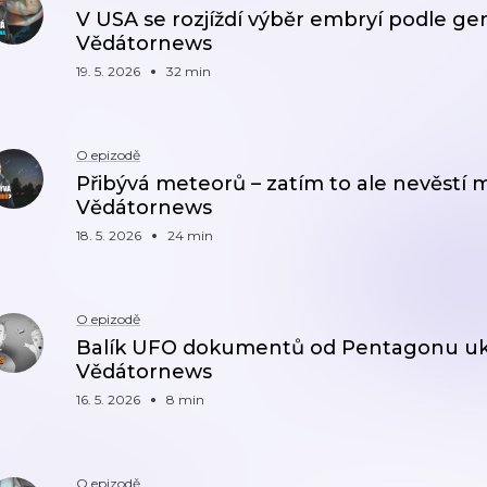
V USA se rozjíždí výběr embryí podle gen
Vědátornews
19. 5. 2026
32 min
O epizodě
Přibývá meteorů – zatím to ale nevěstí
Vědátornews
18. 5. 2026
24 min
O epizodě
Balík UFO dokumentů od Pentagonu uká
Vědátornews
16. 5. 2026
8 min
O epizodě