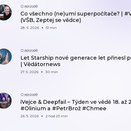
O epizodě
Co všechno (ne)umí superpočítače? | 
(VŠB, Zeptej se vědce)
28. 5. 2026
51 min
O epizodě
Let Starship nové generace let přinesl 
| Vědátornews
27. 5. 2026
30 min
O epizodě
iVejce & Deepfail – Týden ve vědě 18. až 
#Olinium a #PetrBrož #Chmee
26. 5. 2026
2 hod 23 min