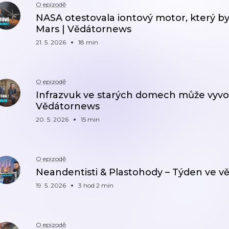
O epizodě
NASA otestovala iontový motor, který by
Mars | Vědátornews
21. 5. 2026
18 min
O epizodě
Infrazvuk ve starých domech může vyvolá
Vědátornews
20. 5. 2026
15 min
O epizodě
Neandentisti & Plastohody – Týden ve věd
19. 5. 2026
3 hod 2 min
O epizodě