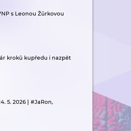
#VNP s Leonou Žůrkovou
pár kroků kupředu i nazpět
24. 5. 2026 | #JaRon,