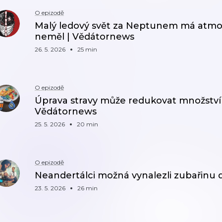
O epizodě
Malý ledový svět za Neptunem má atmos
neměl | Vědátornews
26. 5. 2026
25 min
O epizodě
Úprava stravy může redukovat množství m
Vědátornews
25. 5. 2026
20 min
O epizodě
Neandertálci možná vynalezli zubařinu 
23. 5. 2026
26 min