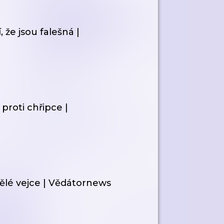
, že jsou falešná |
proti chřipce |
ělé vejce | Vědátornews