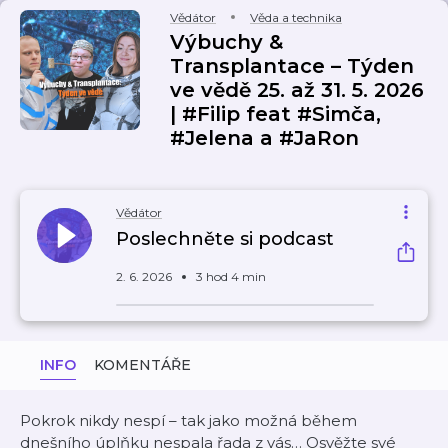
Vědátor
Věda a technika
Výbuchy &
Transplantace – Týden
ve vědě 25. až 31. 5. 2026
| #Filip feat #Simča,
#Jelena a #JaRon
Vědátor
Poslechněte si podcast
2. 6. 2026
3 hod 4 min
INFO
KOMENTÁŘE
Pokrok nikdy nespí – tak jako možná během
dnešního úplňku nespala řada z vás… Osvěžte své